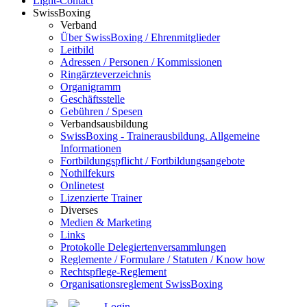
Light-Contact
SwissBoxing
Verband
Über SwissBoxing / Ehrenmitglieder
Leitbild
Adressen / Personen / Kommissionen
Ringärzteverzeichnis
Organigramm
Geschäftsstelle
Gebühren / Spesen
Verbandsausbildung
SwissBoxing - Trainerausbildung. Allgemeine
Informationen
Fortbildungspflicht / Fortbildungsangebote
Nothilfekurs
Onlinetest
Lizenzierte Trainer
Diverses
Medien & Marketing
Links
Protokolle Delegiertenversammlungen
Reglemente / Formulare / Statuten / Know how
Rechtspflege-Reglement
Organisationsreglement SwissBoxing
Login