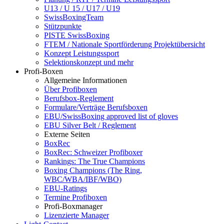
U13 / U 15 / U17 / U19
SwissBoxingTeam
Stützpunkte
PISTE SwissBoxing
FTEM / Nationale Sportförderung Projektübersicht
Konzept Leistungssport
Selektionskonzept und mehr
Profi-Boxen
Allgemeine Informationen
Über Profiboxen
Berufsbox-Reglement
Formulare/Verträge Berufsboxen
EBU/SwissBoxing approved list of gloves
EBU Silver Belt / Reglement
Externe Seiten
BoxRec
BoxRec: Schweizer Profiboxer
Rankings: The True Champions
Boxing Champions (The Ring,
WBC/WBA/IBF/WBO)
EBU-Ratings
Termine Profiboxen
Profi-Boxmanager
Lizenzierte Manager