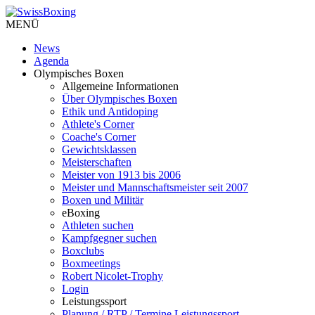
MENÜ
News
Agenda
Olympisches Boxen
Allgemeine Informationen
Über Olympisches Boxen
Ethik und Antidoping
Athlete's Corner
Coache's Corner
Gewichtsklassen
Meisterschaften
Meister von 1913 bis 2006
Meister und Mannschaftsmeister seit 2007
Boxen und Militär
eBoxing
Athleten suchen
Kampfgegner suchen
Boxclubs
Boxmeetings
Robert Nicolet-Trophy
Login
Leistungssport
Planung / RTP / Termine Leistungssport