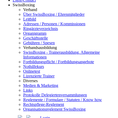
Light-Contact
SwissBoxing
Verband
Über SwissBoxing / Ehrenmitglieder
Leitbild
Adressen / Personen / Kommissionen
Ringärzteverzeichnis
Organigramm
Geschäftsstelle
Gebühren / Spesen
Verbandsausbildung
SwissBoxing - Trainerausbildung. Allgemeine
Informationen
Fortbildungspflicht / Fortbildungsangebote
Nothilfekurs
Onlinetest
Lizenzierte Trainer
Diverses
Medien & Marketing
Links
Protokolle Delegiertenversammlungen
Reglemente / Formulare / Statuten / Know how
Rechtspflege-Reglement
Organisationsreglement SwissBoxing
Login