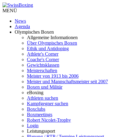
MENÜ
News
Agenda
Olympisches Boxen
Allgemeine Informationen
Über Olympisches Boxen
Ethik und Antidoping
Athlete's Corner
Coache's Corner
Gewichtsklassen
Meisterschaften
Meister von 1913 bis 2006
Meister und Mannschaftsmeister seit 2007
Boxen und Militär
eBoxing
Athleten suchen
Kampfgegner suchen
Boxclubs
Boxmeetings
Robert Nicolet-Trophy
Login
Leistungssport
Planung / RTP / Termine Leistungssport