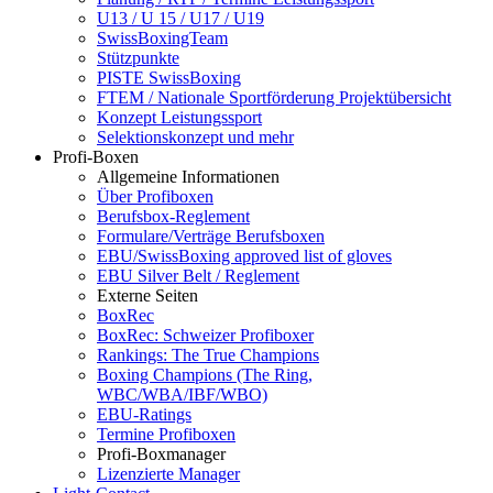
U13 / U 15 / U17 / U19
SwissBoxingTeam
Stützpunkte
PISTE SwissBoxing
FTEM / Nationale Sportförderung Projektübersicht
Konzept Leistungssport
Selektionskonzept und mehr
Profi-Boxen
Allgemeine Informationen
Über Profiboxen
Berufsbox-Reglement
Formulare/Verträge Berufsboxen
EBU/SwissBoxing approved list of gloves
EBU Silver Belt / Reglement
Externe Seiten
BoxRec
BoxRec: Schweizer Profiboxer
Rankings: The True Champions
Boxing Champions (The Ring,
WBC/WBA/IBF/WBO)
EBU-Ratings
Termine Profiboxen
Profi-Boxmanager
Lizenzierte Manager