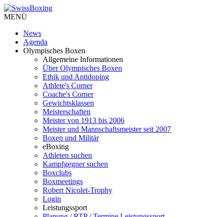
MENÜ
News
Agenda
Olympisches Boxen
Allgemeine Informationen
Über Olympisches Boxen
Ethik und Antidoping
Athlete's Corner
Coache's Corner
Gewichtsklassen
Meisterschaften
Meister von 1913 bis 2006
Meister und Mannschaftsmeister seit 2007
Boxen und Militär
eBoxing
Athleten suchen
Kampfgegner suchen
Boxclubs
Boxmeetings
Robert Nicolet-Trophy
Login
Leistungssport
Planung / RTP / Termine Leistungssport