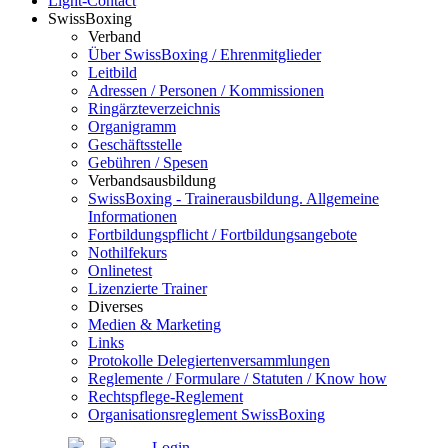
Light-Contact
SwissBoxing
Verband
Über SwissBoxing / Ehrenmitglieder
Leitbild
Adressen / Personen / Kommissionen
Ringärzteverzeichnis
Organigramm
Geschäftsstelle
Gebühren / Spesen
Verbandsausbildung
SwissBoxing - Trainerausbildung. Allgemeine
Informationen
Fortbildungspflicht / Fortbildungsangebote
Nothilfekurs
Onlinetest
Lizenzierte Trainer
Diverses
Medien & Marketing
Links
Protokolle Delegiertenversammlungen
Reglemente / Formulare / Statuten / Know how
Rechtspflege-Reglement
Organisationsreglement SwissBoxing
Login