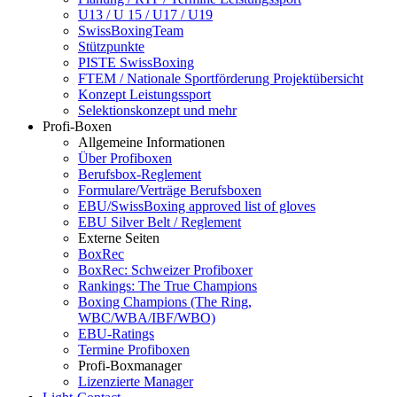
U13 / U 15 / U17 / U19
SwissBoxingTeam
Stützpunkte
PISTE SwissBoxing
FTEM / Nationale Sportförderung Projektübersicht
Konzept Leistungssport
Selektionskonzept und mehr
Profi-Boxen
Allgemeine Informationen
Über Profiboxen
Berufsbox-Reglement
Formulare/Verträge Berufsboxen
EBU/SwissBoxing approved list of gloves
EBU Silver Belt / Reglement
Externe Seiten
BoxRec
BoxRec: Schweizer Profiboxer
Rankings: The True Champions
Boxing Champions (The Ring,
WBC/WBA/IBF/WBO)
EBU-Ratings
Termine Profiboxen
Profi-Boxmanager
Lizenzierte Manager