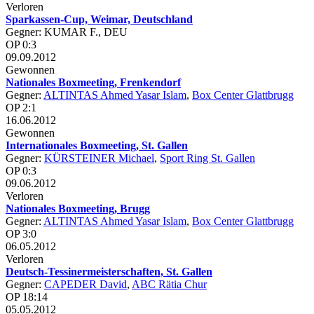
Verloren
Sparkassen-Cup, Weimar, Deutschland
Gegner: KUMAR F., DEU
OP 0:3
09.09.2012
Gewonnen
Nationales Boxmeeting, Frenkendorf
Gegner:
ALTINTAS Ahmed Yasar Islam
,
Box Center Glattbrugg
OP 2:1
16.06.2012
Gewonnen
Internationales Boxmeeting, St. Gallen
Gegner:
KÜRSTEINER Michael
,
Sport Ring St. Gallen
OP 0:3
09.06.2012
Verloren
Nationales Boxmeeting, Brugg
Gegner:
ALTINTAS Ahmed Yasar Islam
,
Box Center Glattbrugg
OP 3:0
06.05.2012
Verloren
Deutsch-Tessinermeisterschaften, St. Gallen
Gegner:
CAPEDER David
,
ABC Rätia Chur
OP 18:14
05.05.2012