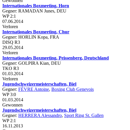
Gewonnen
Internationales Boxmeeting, Horn
Gegner: RAMADAN Junes, DEU
WP 2:1
07.06.2014
Verloren
Internationales Boxmeeting, Chur
Gegner: HORLIN Kopa, FRA
DISQ R3
29.05.2014
Verloren
Internationales Boxmeeting, Peissenberg, Deutschland
Gegner: GOLPIRA Kian, DEU
TKO R3
01.03.2014
Verloren
Jugendschweizermeisterschaften, Biel
Gegner:
FÈVRE Antoine
,
Boxing Club Genevois
WP 3:0
01.03.2014
Gewonnen
Jugendschweizermeisterschaften, Biel
Gegner:
HERRERA Alessandro
,
Sport Ring St. Gallen
WP 2:1
16.11.2013