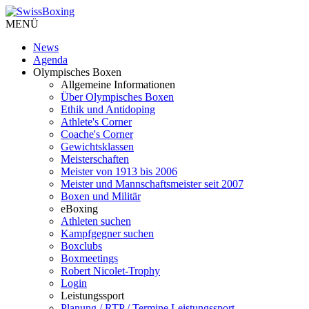
MENÜ
News
Agenda
Olympisches Boxen
Allgemeine Informationen
Über Olympisches Boxen
Ethik und Antidoping
Athlete's Corner
Coache's Corner
Gewichtsklassen
Meisterschaften
Meister von 1913 bis 2006
Meister und Mannschaftsmeister seit 2007
Boxen und Militär
eBoxing
Athleten suchen
Kampfgegner suchen
Boxclubs
Boxmeetings
Robert Nicolet-Trophy
Login
Leistungssport
Planung / RTP / Termine Leistungssport