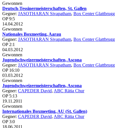
Gewonnen
Deutsch-Tessinermeisterschaften, St. Gallen
Gegner:
JASOTHARAN Sivapatham
,
Box Center Glattbrugg
OP 9:5
14.04.2012
Gewonnen
Nationales Boxmeeting, Aarau
Gegner:
JASOTHARAN Sivapatham
,
Box Center Glattbrugg
OP 2:1
04.03.2012
Gewonnen
Jugendschweizermeisterschaften, Ascona
Gegner:
JASOTHARAN Sivapatham
,
Box Center Glattbrugg
OP 16:10
03.03.2012
Gewonnen
Jugendschweizermeisterschaften, Ascona
Gegner:
CAPEDER David
,
ABC Rätia Chur
OP 5:13
19.11.2011
Gewonnen
Internationales Boxmeeting, AU (St. Gallen)
Gegner:
CAPEDER David
,
ABC Rätia Chur
OP 3:0
18.06.2011