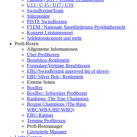
U13 / U 15 / U17 / U19
SwissBoxingTeam
Stützpunkte
PISTE SwissBoxing
FTEM / Nationale Sportförderung Projektübersicht
Konzept Leistungssport
Selektionskonzept und mehr
Profi-Boxen
Allgemeine Informationen
Über Profiboxen
Berufsbox-Reglement
Formulare/Verträge Berufsboxen
EBU/SwissBoxing approved list of gloves
EBU Silver Belt / Reglement
Externe Seiten
BoxRec
BoxRec: Schweizer Profiboxer
Rankings: The True Champions
Boxing Champions (The Ring,
WBC/WBA/IBF/WBO)
EBU-Ratings
Termine Profiboxen
Profi-Boxmanager
Lizenzierte Manager