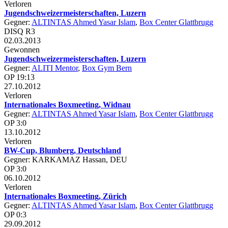
Verloren
Jugendschweizermeisterschaften, Luzern
Gegner:
ALTINTAS Ahmed Yasar Islam
,
Box Center Glattbrugg
DISQ R3
02.03.2013
Gewonnen
Jugendschweizermeisterschaften, Luzern
Gegner:
ALITI Mentor
,
Box Gym Bern
OP 19:13
27.10.2012
Verloren
Internationales Boxmeeting, Widnau
Gegner:
ALTINTAS Ahmed Yasar Islam
,
Box Center Glattbrugg
OP 3:0
13.10.2012
Verloren
BW-Cup, Blumberg, Deutschland
Gegner: KARKAMAZ Hassan, DEU
OP 3:0
06.10.2012
Verloren
Internationales Boxmeeting, Zürich
Gegner:
ALTINTAS Ahmed Yasar Islam
,
Box Center Glattbrugg
OP 0:3
29.09.2012