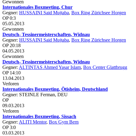
Gewonnen
Internationales Boxmeeting, Chur
Gegner:
HUSSAINI Said Mujtaba
,
Box Ring Zürichsee Horgen
OP 0:3
05.05.2013
Gewonnen
Deutsch- Tessinermeisterschaften, Widnau
Gegner:
HUSSAINI Said Mujtaba
,
Box Ring Zürichsee Horgen
OP 20:18
04.05.2013
Gewonnen
Deutsch- Tessinermeisterschaften, Widnau
Gegner:
ALTINTAS Ahmed Yasar Islam
,
Box Center Glattbrugg
OP 14:10
13.04.2013
Verloren
Internationales Boxmeeting, Ötisheim, Deutschland
Gegner: STEINLE Ferman, DEU
OP
09.03.2013
Verloren
Internationales Boxmeeting, Sissach
Gegner:
ALITI Mentor
,
Box Gym Bern
OP 3:0
03.03.2013