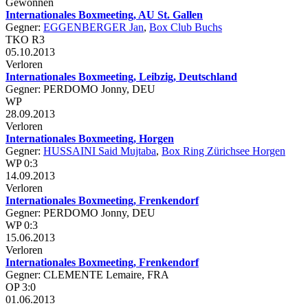
Gewonnen
Internationales Boxmeeting, AU St. Gallen
Gegner:
EGGENBERGER Jan
,
Box Club Buchs
TKO R3
05.10.2013
Verloren
Internationales Boxmeeting, Leibzig, Deutschland
Gegner: PERDOMO Jonny, DEU
WP
28.09.2013
Verloren
Internationales Boxmeeting, Horgen
Gegner:
HUSSAINI Said Mujtaba
,
Box Ring Zürichsee Horgen
WP 0:3
14.09.2013
Verloren
Internationales Boxmeeting, Frenkendorf
Gegner: PERDOMO Jonny, DEU
WP 0:3
15.06.2013
Verloren
Internationales Boxmeeting, Frenkendorf
Gegner: CLEMENTE Lemaire, FRA
OP 3:0
01.06.2013