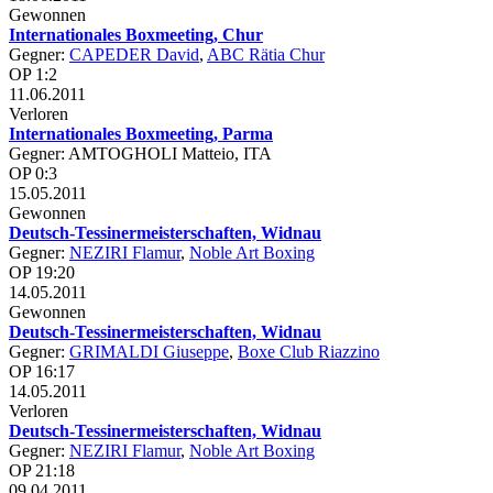
Gewonnen
Internationales Boxmeeting, Chur
Gegner:
CAPEDER David
,
ABC Rätia Chur
OP 1:2
11.06.2011
Verloren
Internationales Boxmeeting, Parma
Gegner: AMTOGHOLI Matteio, ITA
OP 0:3
15.05.2011
Gewonnen
Deutsch-Tessinermeisterschaften, Widnau
Gegner:
NEZIRI Flamur
,
Noble Art Boxing
OP 19:20
14.05.2011
Gewonnen
Deutsch-Tessinermeisterschaften, Widnau
Gegner:
GRIMALDI Giuseppe
,
Boxe Club Riazzino
OP 16:17
14.05.2011
Verloren
Deutsch-Tessinermeisterschaften, Widnau
Gegner:
NEZIRI Flamur
,
Noble Art Boxing
OP 21:18
09.04.2011