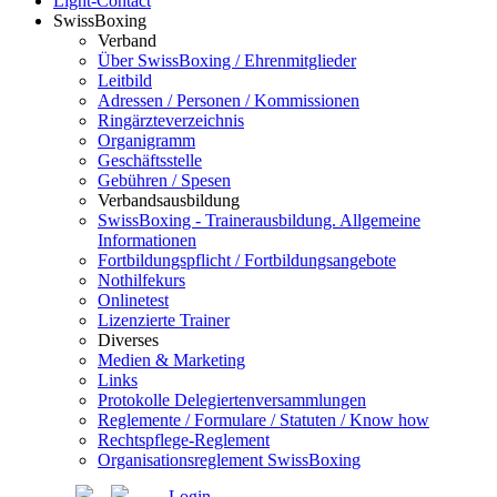
Light-Contact
SwissBoxing
Verband
Über SwissBoxing / Ehrenmitglieder
Leitbild
Adressen / Personen / Kommissionen
Ringärzteverzeichnis
Organigramm
Geschäftsstelle
Gebühren / Spesen
Verbandsausbildung
SwissBoxing - Trainerausbildung. Allgemeine
Informationen
Fortbildungspflicht / Fortbildungsangebote
Nothilfekurs
Onlinetest
Lizenzierte Trainer
Diverses
Medien & Marketing
Links
Protokolle Delegiertenversammlungen
Reglemente / Formulare / Statuten / Know how
Rechtspflege-Reglement
Organisationsreglement SwissBoxing
Login