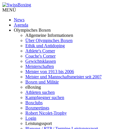
MENÜ
News
Agenda
Olympisches Boxen
Allgemeine Informationen
Über Olympisches Boxen
Ethik und Antidoping
Athlete's Corner
Coache's Corner
Gewichtsklassen
Meisterschaften
Meister von 1913 bis 2006
Meister und Mannschaftsmeister seit 2007
Boxen und Militär
eBoxing
Athleten suchen
Kampfgegner suchen
Boxclubs
Boxmeetings
Robert Nicolet-Trophy
Login
Leistungssport
Planung / RTP / Termine Leistungssport