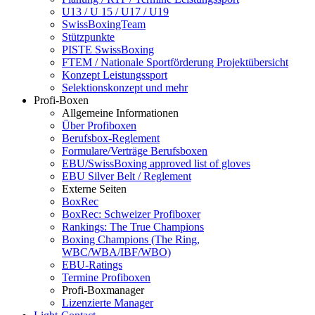
U13 / U 15 / U17 / U19
SwissBoxingTeam
Stützpunkte
PISTE SwissBoxing
FTEM / Nationale Sportförderung Projektübersicht
Konzept Leistungssport
Selektionskonzept und mehr
Profi-Boxen
Allgemeine Informationen
Über Profiboxen
Berufsbox-Reglement
Formulare/Verträge Berufsboxen
EBU/SwissBoxing approved list of gloves
EBU Silver Belt / Reglement
Externe Seiten
BoxRec
BoxRec: Schweizer Profiboxer
Rankings: The True Champions
Boxing Champions (The Ring,
WBC/WBA/IBF/WBO)
EBU-Ratings
Termine Profiboxen
Profi-Boxmanager
Lizenzierte Manager