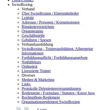
Light-Contact
SwissBoxing
Verband
Über SwissBoxing / Ehrenmitglieder
Leitbild
Adressen / Personen / Kommissionen
Ringärzteverzeichnis
Organigramm
Geschäftsstelle
Gebühren / Spesen
Verbandsausbildung
SwissBoxing - Trainerausbildung. Allgemeine
Informationen
Fortbildungspflicht / Fortbildungsangebote
Nothilfekurs
Onlinetest
Lizenzierte Trainer
Diverses
Medien & Marketing
Links
Protokolle Delegiertenversammlungen
Reglemente / Formulare / Statuten / Know how
Rechtspflege-Reglement
Organisationsreglement SwissBoxing
Login