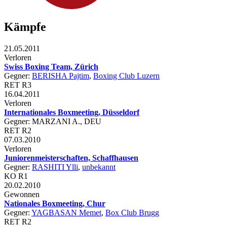
Kämpfe
21.05.2011
Verloren
Swiss Boxing Team, Zürich
Gegner:
BERISHA Pajtim
,
Boxing Club Luzern
RET R3
16.04.2011
Verloren
Internationales Boxmeeting, Düsseldorf
Gegner: MARZANI A., DEU
RET R2
07.03.2010
Verloren
Juniorenmeisterschaften, Schaffhausen
Gegner:
RASHITI Ylli
,
unbekannt
KO R1
20.02.2010
Gewonnen
Nationales Boxmeeting, Chur
Gegner:
YAGBASAN Memet
,
Box Club Brugg
RET R2