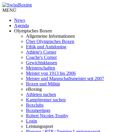
MENÜ
News
Agenda
Olympisches Boxen
Allgemeine Informationen
Über Olympisches Boxen
Ethik und Antidoping
Athlete's Corner
Coache's Corner
Gewichtsklassen
Meisterschaften
Meister von 1913 bis 2006
Meister und Mannschaftsmeister seit 2007
Boxen und Militär
eBoxing
Athleten suchen
Kampfgegner suchen
Boxclubs
Boxmeetings
Robert Nicolet-Trophy
Login
Leistungssport
Planung / RTP / Termine Leistungssport