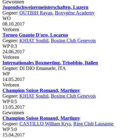
Gewonnen
Jugendschweizermeisterschaften, Luzern
Gegner:
OUTBIH Rayan
,
Boxygène Academy
WO
08.10.2017
Verloren
Torneo Guanto D'oro, Locarno
Gegner:
KHIAT Souhil
,
Boxing Club Genevois
WP 0:3
24.06.2017
Verloren
Internationales Boxmeeting, Trisobbio, Italien
Gegner: DI DIO Emanuele, ITA
WP
14.05.2017
Verloren
Champion Suisse Romand, Martigny
Gegner:
KHIAT Souhil
,
Boxing Club Genevois
WP 0:5
13.05.2017
Gewonnen
Champion Suisse Romand, Martigny
Gegner:
CASTILLO William Krys
,
Ring Club Lausanne
WP 5:0
15.04.2017