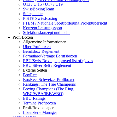
U13 / U 15 / U17 / U19
SwissBoxingTeam
Stützpunkte
PISTE SwissBoxing
FTEM / Nationale Sportförderung Projektübersicht
Konzept Leistungssport
Selektionskonzept und mehr
Profi-Boxen
Allgemeine Informationen
Über Profiboxen
Berufsbox-Reglement
Formulare/Verträge Berufsboxen
EBU/SwissBoxing approved list of gloves
EBU Silver Belt / Reglement
Externe Seiten
BoxRec
BoxRec: Schweizer Profiboxer
Rankings: The True Champions
Boxing Champions (The Ring,
WBC/WBA/IBF/WBO)
EBU-Ratings
Termine Profiboxen
Profi-Boxmanager
Lizenzierte Manager