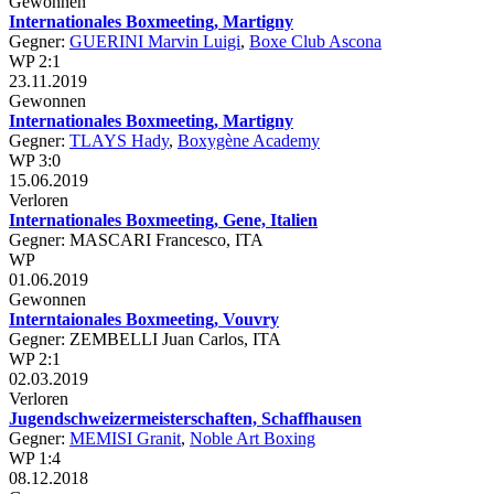
Gewonnen
Internationales Boxmeeting, Martigny
Gegner:
GUERINI Marvin Luigi
,
Boxe Club Ascona
WP 2:1
23.11.2019
Gewonnen
Internationales Boxmeeting, Martigny
Gegner:
TLAYS Hady
,
Boxygène Academy
WP 3:0
15.06.2019
Verloren
Internationales Boxmeeting, Gene, Italien
Gegner: MASCARI Francesco, ITA
WP
01.06.2019
Gewonnen
Interntaionales Boxmeeting, Vouvry
Gegner: ZEMBELLI Juan Carlos, ITA
WP 2:1
02.03.2019
Verloren
Jugendschweizermeisterschaften, Schaffhausen
Gegner:
MEMISI Granit
,
Noble Art Boxing
WP 1:4
08.12.2018