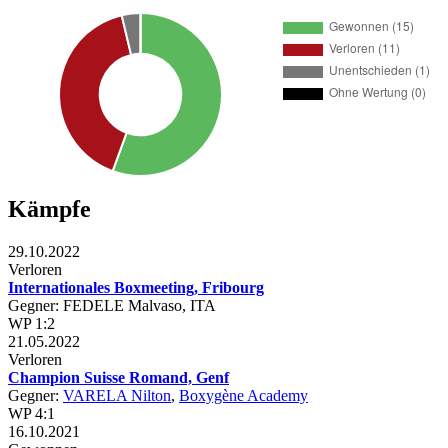
Kämpfe
29.10.2022
Verloren
Internationales Boxmeeting, Fribourg
Gegner: FEDELE Malvaso, ITA
WP 1:2
21.05.2022
Verloren
Champion Suisse Romand, Genf
Gegner:
VARELA Nilton
,
Boxygène Academy
WP 4:1
16.10.2021