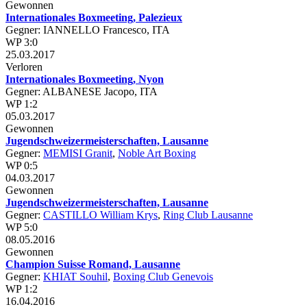
Gewonnen
Internationales Boxmeeting, Palezieux
Gegner: IANNELLO Francesco, ITA
WP 3:0
25.03.2017
Verloren
Internationales Boxmeeting, Nyon
Gegner: ALBANESE Jacopo, ITA
WP 1:2
05.03.2017
Gewonnen
Jugendschweizermeisterschaften, Lausanne
Gegner:
MEMISI Granit
,
Noble Art Boxing
WP 0:5
04.03.2017
Gewonnen
Jugendschweizermeisterschaften, Lausanne
Gegner:
CASTILLO William Krys
,
Ring Club Lausanne
WP 5:0
08.05.2016
Gewonnen
Champion Suisse Romand, Lausanne
Gegner:
KHIAT Souhil
,
Boxing Club Genevois
WP 1:2
16.04.2016