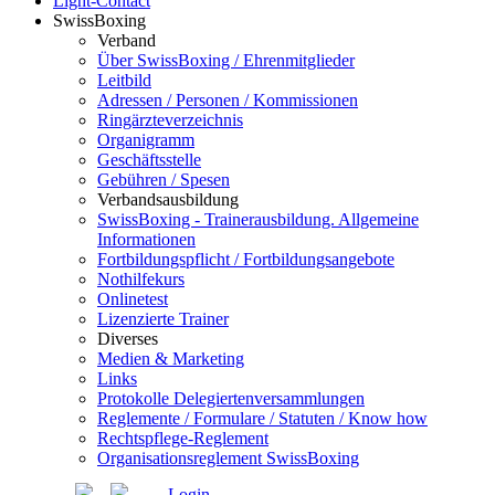
Light-Contact
SwissBoxing
Verband
Über SwissBoxing / Ehrenmitglieder
Leitbild
Adressen / Personen / Kommissionen
Ringärzteverzeichnis
Organigramm
Geschäftsstelle
Gebühren / Spesen
Verbandsausbildung
SwissBoxing - Trainerausbildung. Allgemeine
Informationen
Fortbildungspflicht / Fortbildungsangebote
Nothilfekurs
Onlinetest
Lizenzierte Trainer
Diverses
Medien & Marketing
Links
Protokolle Delegiertenversammlungen
Reglemente / Formulare / Statuten / Know how
Rechtspflege-Reglement
Organisationsreglement SwissBoxing
Login