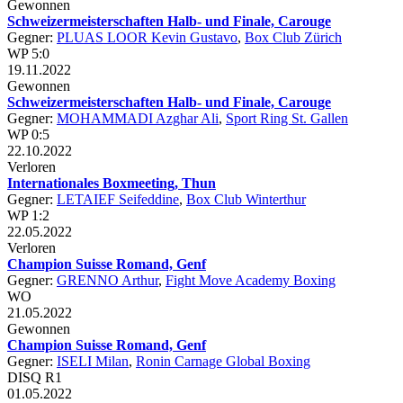
Gewonnen
Schweizermeisterschaften Halb- und Finale, Carouge
Gegner:
PLUAS LOOR Kevin Gustavo
,
Box Club Zürich
WP 5:0
19.11.2022
Gewonnen
Schweizermeisterschaften Halb- und Finale, Carouge
Gegner:
MOHAMMADI Azghar Ali
,
Sport Ring St. Gallen
WP 0:5
22.10.2022
Verloren
Internationales Boxmeeting, Thun
Gegner:
LETAIEF Seifeddine
,
Box Club Winterthur
WP 1:2
22.05.2022
Verloren
Champion Suisse Romand, Genf
Gegner:
GRENNO Arthur
,
Fight Move Academy Boxing
WO
21.05.2022
Gewonnen
Champion Suisse Romand, Genf
Gegner:
ISELI Milan
,
Ronin Carnage Global Boxing
DISQ R1
01.05.2022