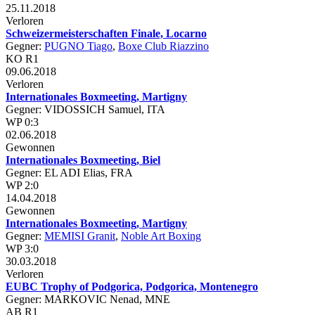
25.11.2018
Verloren
Schweizermeisterschaften Finale, Locarno
Gegner:
PUGNO Tiago
,
Boxe Club Riazzino
KO R1
09.06.2018
Verloren
Internationales Boxmeeting, Martigny
Gegner: VIDOSSICH Samuel, ITA
WP 0:3
02.06.2018
Gewonnen
Internationales Boxmeeting, Biel
Gegner: EL ADI Elias, FRA
WP 2:0
14.04.2018
Gewonnen
Internationales Boxmeeting, Martigny
Gegner:
MEMISI Granit
,
Noble Art Boxing
WP 3:0
30.03.2018
Verloren
EUBC Trophy of Podgorica, Podgorica, Montenegro
Gegner: MARKOVIC Nenad, MNE
AB R1