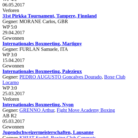
06.05.2017
Verloren
31st Pirkka Tournament, Tampere, Finnland
Gegner: MORANE Carlos, GBR
WP 5:0
29.04.2017
Gewonnen
Internationales Boxmeeting, Martigny
Gegner: FURLAN Samuele, ITA
WP 3:0
15.04.2017
Gewonnen
Internationales Boxmeeting, Palezieux
Gegner:
PEDRO AUGUSTO Goncalves Dourado
,
Boxe Club
Locarno
WP 3:0
25.03.2017
Verloren
Internationales Boxmeeting, Nyon
Gegner:
GRENNO Arthur
,
Fight Move Academy Boxing
AB R2
05.03.2017
Gewonnen
Jugendschweizermeisterschaften, Lausanne
Gegner:
KHIAT Souhil
,
Boxing Club Genevois