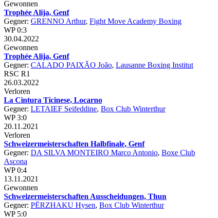
Gewonnen
Trophée Alija, Genf
Gegner:
GRENNO Arthur
,
Fight Move Academy Boxing
WP 0:3
30.04.2022
Gewonnen
Trophée Alija, Genf
Gegner:
CALADO PAIXÃO João
,
Lausanne Boxing Institut
RSC R1
26.03.2022
Verloren
La Cintura Ticinese, Locarno
Gegner:
LETAIEF Seifeddine
,
Box Club Winterthur
WP 3:0
20.11.2021
Verloren
Schweizermeisterschaften Halbfinale, Genf
Gegner:
DA SILVA MONTEIRO Marco Antonio
,
Boxe Club
Ascona
WP 0:4
13.11.2021
Gewonnen
Schweizermeisterschaften Ausscheidungen, Thun
Gegner:
PËRZHAKU Hysen
,
Box Club Winterthur
WP 5:0