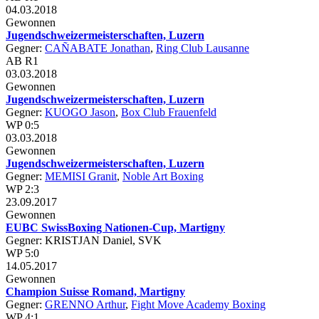
04.03.2018
Gewonnen
Jugendschweizermeisterschaften, Luzern
Gegner:
CAÑABATE Jonathan
,
Ring Club Lausanne
AB R1
03.03.2018
Gewonnen
Jugendschweizermeisterschaften, Luzern
Gegner:
KUOGO Jason
,
Box Club Frauenfeld
WP 0:5
03.03.2018
Gewonnen
Jugendschweizermeisterschaften, Luzern
Gegner:
MEMISI Granit
,
Noble Art Boxing
WP 2:3
23.09.2017
Gewonnen
EUBC SwissBoxing Nationen-Cup, Martigny
Gegner: KRISTJAN Daniel, SVK
WP 5:0
14.05.2017
Gewonnen
Champion Suisse Romand, Martigny
Gegner:
GRENNO Arthur
,
Fight Move Academy Boxing
WP 4:1