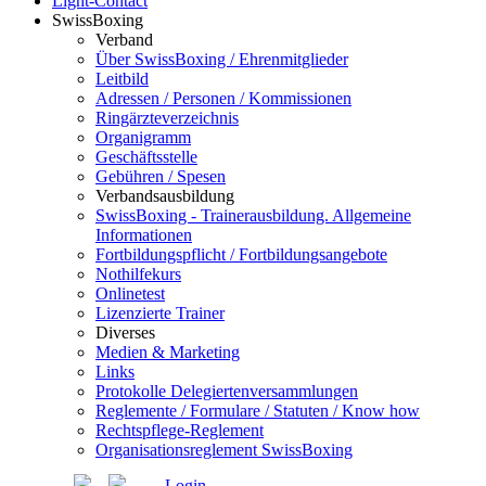
Light-Contact
SwissBoxing
Verband
Über SwissBoxing / Ehrenmitglieder
Leitbild
Adressen / Personen / Kommissionen
Ringärzteverzeichnis
Organigramm
Geschäftsstelle
Gebühren / Spesen
Verbandsausbildung
SwissBoxing - Trainerausbildung. Allgemeine
Informationen
Fortbildungspflicht / Fortbildungsangebote
Nothilfekurs
Onlinetest
Lizenzierte Trainer
Diverses
Medien & Marketing
Links
Protokolle Delegiertenversammlungen
Reglemente / Formulare / Statuten / Know how
Rechtspflege-Reglement
Organisationsreglement SwissBoxing
Login