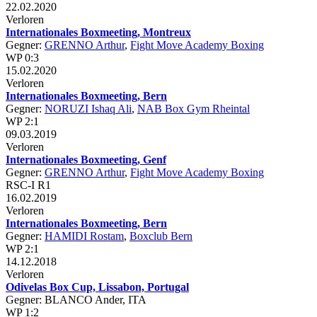
22.02.2020
Verloren
Internationales Boxmeeting, Montreux
Gegner:
GRENNO Arthur
,
Fight Move Academy Boxing
WP 0:3
15.02.2020
Verloren
Internationales Boxmeeting, Bern
Gegner:
NORUZI Ishaq Ali
,
NAB Box Gym Rheintal
WP 2:1
09.03.2019
Verloren
Internationales Boxmeeting, Genf
Gegner:
GRENNO Arthur
,
Fight Move Academy Boxing
RSC-I R1
16.02.2019
Verloren
Internationales Boxmeeting, Bern
Gegner:
HAMIDI Rostam
,
Boxclub Bern
WP 2:1
14.12.2018
Verloren
Odivelas Box Cup, Lissabon, Portugal
Gegner: BLANCO Ander, ITA
WP 1:2