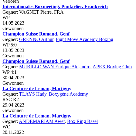
Verloren
Internationales Boxmeeting, Pontarlier, Frankreich
Gegner: VAGNET Pierre, FRA
WP
14.05.2023
Gewonnen
Champion Suisse Romand, Genf
Gegner:
GRENNO Arthur
,
Fight Move Academy Boxing
WP 5:0
13.05.2023
Gewonnen
Champion Suisse Romand, Genf
Gegner:
MURILLO WAN Enrique Alejandro
,
APEX Boxing Club
WP 4:1
30.04.2023
Gewonnen
La Ceinture de Leman, Martigny
Gegner:
TLAYS Hady
,
Boxygène Academy
RSC R2
29.04.2023
Gewonnen
La Ceinture de Leman, Martigny
Gegner:
ANDEMARIAM Awet
,
Box Ring Basel
WO
20.11.2022