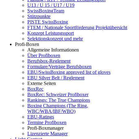
U13 / U 15 / U17 / U19
SwissBoxingTeam
Stützpunkte
PISTE SwissBoxing
FTEM / Nationale Sportförderung Projektübersicht
Konzept Leistungssport
Selektionskonzept und mehr
Profi-Boxen
Allgemeine Informationen
Über Profiboxen
Berufsbox-Reglement
Formulare/Verträge Berufsboxen
EBU/SwissBoxing approved list of gloves
EBU Silver Belt / Reglement
Externe Seiten
BoxRec
BoxRec: Schweizer Profiboxer
Rankings: The True Champions
Boxing Champions (The Ring,
WBC/WBA/IBF/WBO)
EBU-Ratings
Termine Profiboxen
Profi-Boxmanager
Lizenzierte Manager