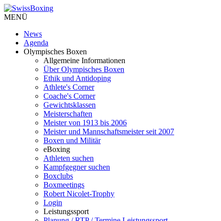
MENÜ
News
Agenda
Olympisches Boxen
Allgemeine Informationen
Über Olympisches Boxen
Ethik und Antidoping
Athlete's Corner
Coache's Corner
Gewichtsklassen
Meisterschaften
Meister von 1913 bis 2006
Meister und Mannschaftsmeister seit 2007
Boxen und Militär
eBoxing
Athleten suchen
Kampfgegner suchen
Boxclubs
Boxmeetings
Robert Nicolet-Trophy
Login
Leistungssport
Planung / RTP / Termine Leistungssport