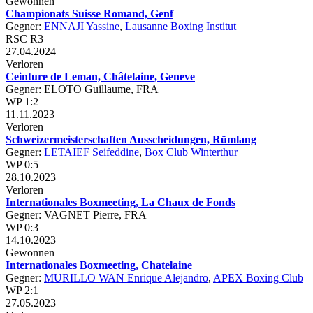
Gewonnen
Championats Suisse Romand, Genf
Gegner:
ENNAJI Yassine
,
Lausanne Boxing Institut
RSC R3
27.04.2024
Verloren
Ceinture de Leman, Châtelaine, Geneve
Gegner: ELOTO Guillaume, FRA
WP 1:2
11.11.2023
Verloren
Schweizermeisterschaften Ausscheidungen, Rümlang
Gegner:
LETAIEF Seifeddine
,
Box Club Winterthur
WP 0:5
28.10.2023
Verloren
Internationales Boxmeeting, La Chaux de Fonds
Gegner: VAGNET Pierre, FRA
WP 0:3
14.10.2023
Gewonnen
Internationales Boxmeeting, Chatelaine
Gegner:
MURILLO WAN Enrique Alejandro
,
APEX Boxing Club
WP 2:1
27.05.2023