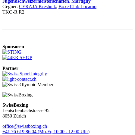
Jugendschweizermeisterschaften, Martigny
Gegner:
CERAJA Kreshnik
,
Boxe Club Locarno
TKO-R R2
Sponsoren
Partner
SwissBoxing
Leutschenbachstrasse 95
8050 Zürich
office@swissboxing.ch
+41 76 619 86 04 (Mo-Fr, 10:00 - 12:00 Uhr)