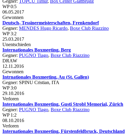
Gegner:
TOPÇU Timur
,
Box Center Glattbrugg
WP 0:5
06.05.2017
Gewonnen
Deutsch- Tessinermeisterschaften, Frenkendorf
Gegner:
MENDES Hugo Ricardo
,
Boxe Club Riazzino
WP 3:2
25.03.2017
Unentschieden
Internationales Boxmeeting, Berg
Gegner:
PUGNO Tiago
,
Boxe Club Riazzino
DRAW
12.11.2016
Gewonnen
Intrnationales Boxmeeting, Au (St. Gallen)
Gegner: SPINU Cristian, ITA
WP 3:0
29.10.2016
Verloren
Internationales Boxmeeting, Gusti Strobl Memorial, Zürich
Gegner:
PUGNO Tiago
,
Boxe Club Riazzino
WP 1:2
08.10.2016
Verloren
Internationales Boxmeeting, Fürstenfeldbruck, Deutschland