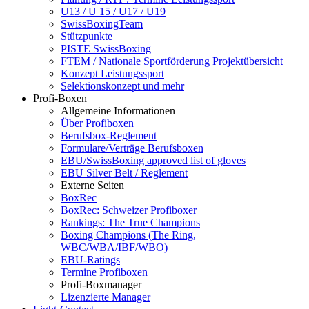
U13 / U 15 / U17 / U19
SwissBoxingTeam
Stützpunkte
PISTE SwissBoxing
FTEM / Nationale Sportförderung Projektübersicht
Konzept Leistungssport
Selektionskonzept und mehr
Profi-Boxen
Allgemeine Informationen
Über Profiboxen
Berufsbox-Reglement
Formulare/Verträge Berufsboxen
EBU/SwissBoxing approved list of gloves
EBU Silver Belt / Reglement
Externe Seiten
BoxRec
BoxRec: Schweizer Profiboxer
Rankings: The True Champions
Boxing Champions (The Ring,
WBC/WBA/IBF/WBO)
EBU-Ratings
Termine Profiboxen
Profi-Boxmanager
Lizenzierte Manager