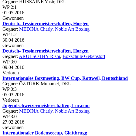
Gegner: HUSSAINE Yasir, DEU
WP 2:1
01.05.2016
Gewonnen
Deutsch- Tessinermeisterschaften, Horgen
Gegner:
MEDINA Charly
,
Noble Art Boxing
WP 1:2
30.04.2016
Gewonnen
Deutsch- Tessinermeisterschaften, Horgen
Gegner:
ARULSOTHY Rishi
,
Boxschule Gebenstorf
WP 3:0
09.04.2016
Verloren
Internationales Boxmeeting, BW-Cup, Rottweil, Deutschland
Gegner: ÖZTÜRK Muhamet, DEU
WP 0:3
05.03.2016
Verloren
Jugendschweizermeisterschaften, Locarno
Gegner:
MEDINA Charly
,
Noble Art Boxing
WP 3:0
27.02.2016
Gewonnen
Internationaler Bodenseecup, Glattbrugg