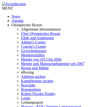
MENÜ
News
Agenda
Olympisches Boxen
Allgemeine Informationen
Über Olympisches Boxen
Ethik und Antidoping
Athlete's Corner
Coache's Corner
Gewichtsklassen
Meisterschaften
Meister von 1913 bis 2006
Meister und Mannschaftsmeister seit 2007
Boxen und Militär
eBoxing
Athleten suchen
Kampfgegner suchen
Boxclubs
Boxmeetings
Robert Nicolet-Trophy
Login
Leistungssport
Planung / RTP / Termine Leistungssport