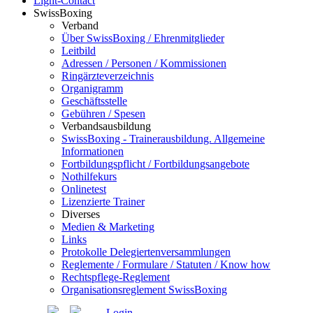
Light-Contact
SwissBoxing
Verband
Über SwissBoxing / Ehrenmitglieder
Leitbild
Adressen / Personen / Kommissionen
Ringärzteverzeichnis
Organigramm
Geschäftsstelle
Gebühren / Spesen
Verbandsausbildung
SwissBoxing - Trainerausbildung. Allgemeine
Informationen
Fortbildungspflicht / Fortbildungsangebote
Nothilfekurs
Onlinetest
Lizenzierte Trainer
Diverses
Medien & Marketing
Links
Protokolle Delegiertenversammlungen
Reglemente / Formulare / Statuten / Know how
Rechtspflege-Reglement
Organisationsreglement SwissBoxing
Login