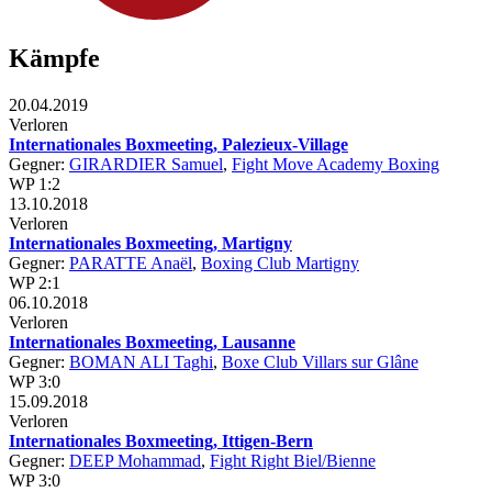
Kämpfe
20.04.2019
Verloren
Internationales Boxmeeting, Palezieux-Village
Gegner:
GIRARDIER Samuel
,
Fight Move Academy Boxing
WP 1:2
13.10.2018
Verloren
Internationales Boxmeeting, Martigny
Gegner:
PARATTE Anaël
,
Boxing Club Martigny
WP 2:1
06.10.2018
Verloren
Internationales Boxmeeting, Lausanne
Gegner:
BOMAN ALI Taghi
,
Boxe Club Villars sur Glâne
WP 3:0
15.09.2018
Verloren
Internationales Boxmeeting, Ittigen-Bern
Gegner:
DEEP Mohammad
,
Fight Right Biel/Bienne
WP 3:0