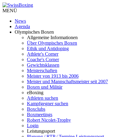
MENÜ
News
Agenda
Olympisches Boxen
Allgemeine Informationen
Über Olympisches Boxen
Ethik und Antidoping
Athlete's Corner
Coache's Corner
Gewichtsklassen
Meisterschaften
Meister von 1913 bis 2006
Meister und Mannschaftsmeister seit 2007
Boxen und Militär
eBoxing
Athleten suchen
Kampfgegner suchen
Boxclubs
Boxmeetings
Robert Nicolet-Trophy
Login
Leistungssport
Planung / RTP / Termine Leistungssport