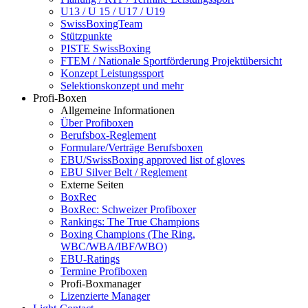
U13 / U 15 / U17 / U19
SwissBoxingTeam
Stützpunkte
PISTE SwissBoxing
FTEM / Nationale Sportförderung Projektübersicht
Konzept Leistungssport
Selektionskonzept und mehr
Profi-Boxen
Allgemeine Informationen
Über Profiboxen
Berufsbox-Reglement
Formulare/Verträge Berufsboxen
EBU/SwissBoxing approved list of gloves
EBU Silver Belt / Reglement
Externe Seiten
BoxRec
BoxRec: Schweizer Profiboxer
Rankings: The True Champions
Boxing Champions (The Ring,
WBC/WBA/IBF/WBO)
EBU-Ratings
Termine Profiboxen
Profi-Boxmanager
Lizenzierte Manager