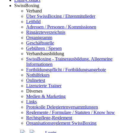
Light-Contact
SwissBoxing
Verband
Über SwissBoxing / Ehrenmitglieder
Leitbild
Adressen / Personen / Kommissionen
Ringärzteverzeichnis
Organigramm
Geschäftsstelle
Gebühren / Spesen
Verbandsausbildung
SwissBoxing - Trainerausbildung. Allgemeine
Informationen
Fortbildungspflicht / Fortbildungsangebote
Nothilfekurs
Onlinetest
Lizenzierte Trainer
Diverses
Medien & Marketing
Links
Protokolle Delegiertenversammlungen
Reglemente / Formulare / Statuten / Know how
Rechtspflege-Reglement
Organisationsreglement SwissBoxing
Login