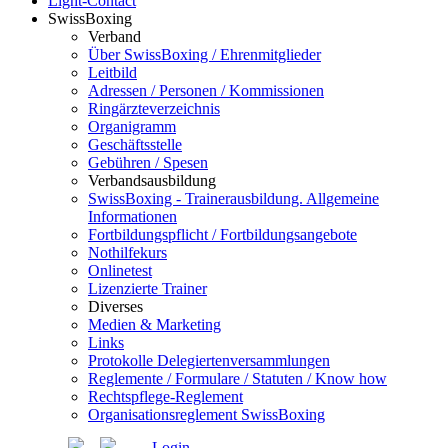
Light-Contact
SwissBoxing
Verband
Über SwissBoxing / Ehrenmitglieder
Leitbild
Adressen / Personen / Kommissionen
Ringärzteverzeichnis
Organigramm
Geschäftsstelle
Gebühren / Spesen
Verbandsausbildung
SwissBoxing - Trainerausbildung. Allgemeine
Informationen
Fortbildungspflicht / Fortbildungsangebote
Nothilfekurs
Onlinetest
Lizenzierte Trainer
Diverses
Medien & Marketing
Links
Protokolle Delegiertenversammlungen
Reglemente / Formulare / Statuten / Know how
Rechtspflege-Reglement
Organisationsreglement SwissBoxing
Login