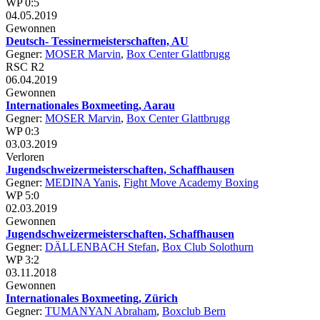
WP 0:5
04.05.2019
Gewonnen
Deutsch- Tessinermeisterschaften, AU
Gegner:
MOSER Marvin
,
Box Center Glattbrugg
RSC R2
06.04.2019
Gewonnen
Internationales Boxmeeting, Aarau
Gegner:
MOSER Marvin
,
Box Center Glattbrugg
WP 0:3
03.03.2019
Verloren
Jugendschweizermeisterschaften, Schaffhausen
Gegner:
MEDINA Yanis
,
Fight Move Academy Boxing
WP 5:0
02.03.2019
Gewonnen
Jugendschweizermeisterschaften, Schaffhausen
Gegner:
DÄLLENBACH Stefan
,
Box Club Solothurn
WP 3:2
03.11.2018
Gewonnen
Internationales Boxmeeting, Zürich
Gegner:
TUMANYAN Abraham
,
Boxclub Bern