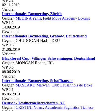
WP 2:1
02.11.2019
Verloren
Internationales Boxmeeting, Zürich
Gegner:
MEDINA Yanis
,
Fight Move Academy Boxing
WP 1:2
14.09.2019
Gewonnen
Internationales Boxmeeting, Grabow, Deutschland
Gegner: CHUDOGAN Nadar, DEU
WP 0:3
21.06.2019
Verloren
Blackforest Cup, Villingen-Schwenningen, Deutschland
Gegner: MONGAN Ronan, IRL
WP 0:5
08.06.2019
Verloren
Internationales Boxmeeting, Schaffhausen
Gegner:
MASLARD Marwan
,
Club Lausannois de Boxe
WP 2:1
05.05.2019
Gewonnen
Deutsch- Tessinermeisterschaften, AU
Gegner:
CRISTINI Noam
,
Accademia Pugilistica Ticinese