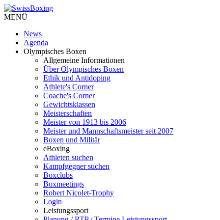
MENÜ
News
Agenda
Olympisches Boxen
Allgemeine Informationen
Über Olympisches Boxen
Ethik und Antidoping
Athlete's Corner
Coache's Corner
Gewichtsklassen
Meisterschaften
Meister von 1913 bis 2006
Meister und Mannschaftsmeister seit 2007
Boxen und Militär
eBoxing
Athleten suchen
Kampfgegner suchen
Boxclubs
Boxmeetings
Robert Nicolet-Trophy
Login
Leistungssport
Planung / RTP / Termine Leistungssport