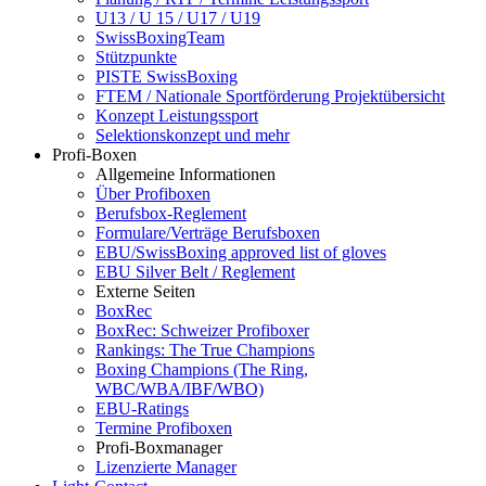
U13 / U 15 / U17 / U19
SwissBoxingTeam
Stützpunkte
PISTE SwissBoxing
FTEM / Nationale Sportförderung Projektübersicht
Konzept Leistungssport
Selektionskonzept und mehr
Profi-Boxen
Allgemeine Informationen
Über Profiboxen
Berufsbox-Reglement
Formulare/Verträge Berufsboxen
EBU/SwissBoxing approved list of gloves
EBU Silver Belt / Reglement
Externe Seiten
BoxRec
BoxRec: Schweizer Profiboxer
Rankings: The True Champions
Boxing Champions (The Ring,
WBC/WBA/IBF/WBO)
EBU-Ratings
Termine Profiboxen
Profi-Boxmanager
Lizenzierte Manager