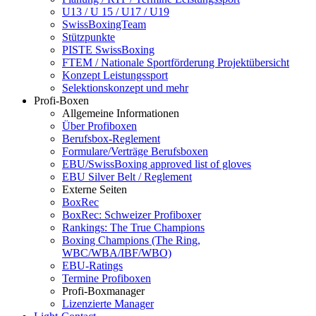
U13 / U 15 / U17 / U19
SwissBoxingTeam
Stützpunkte
PISTE SwissBoxing
FTEM / Nationale Sportförderung Projektübersicht
Konzept Leistungssport
Selektionskonzept und mehr
Profi-Boxen
Allgemeine Informationen
Über Profiboxen
Berufsbox-Reglement
Formulare/Verträge Berufsboxen
EBU/SwissBoxing approved list of gloves
EBU Silver Belt / Reglement
Externe Seiten
BoxRec
BoxRec: Schweizer Profiboxer
Rankings: The True Champions
Boxing Champions (The Ring,
WBC/WBA/IBF/WBO)
EBU-Ratings
Termine Profiboxen
Profi-Boxmanager
Lizenzierte Manager