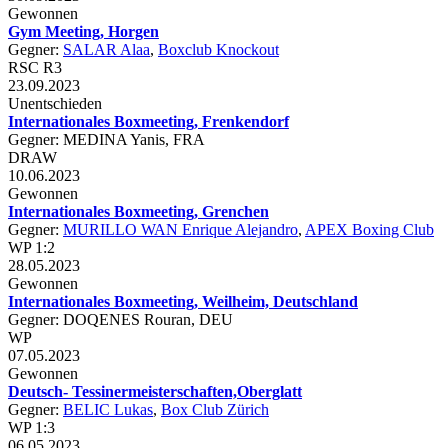
Gewonnen
Gym Meeting, Horgen
Gegner:
SALAR Alaa
,
Boxclub Knockout
RSC R3
23.09.2023
Unentschieden
Internationales Boxmeeting, Frenkendorf
Gegner: MEDINA Yanis, FRA
DRAW
10.06.2023
Gewonnen
Internationales Boxmeeting, Grenchen
Gegner:
MURILLO WAN Enrique Alejandro
,
APEX Boxing Club
WP 1:2
28.05.2023
Gewonnen
Internationales Boxmeeting, Weilheim, Deutschland
Gegner: DOQENES Rouran, DEU
WP
07.05.2023
Gewonnen
Deutsch- Tessinermeisterschaften,Oberglatt
Gegner:
BELIC Lukas
,
Box Club Zürich
WP 1:3
06.05.2023