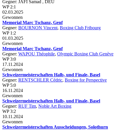
Gegner: JAFI Samad , DEU
WP 2:1
02.03.2025
Gewonnen
Memorial Marc Tschanz, Genf
Gegner:
BOURNON Vincent
,
Boxing Club Fribourg
WP 1:2
01.03.2025
Gewonnen
Memorial Marc Tschanz, Genf
Gegner:
WAPOU Théophile
,
Olympic Boxing Club Genève
WP 3:0
17.11.2024
Gewonnen
Schweizermeisterschaften Halb- und Finale, Basel
Gegner:
RENTSCHLER Cédric
,
Boxing for Perspective
WP 5:0
16.11.2024
Gewonnen
Schweizermeisterschaften Halb- und Finale, Basel
Gegner:
RUF Tim
,
Noble Art Boxing
WP 3:2
10.11.2024
Gewonnen
Schweizermeisterschaften Ausscheidungen, Solothurn