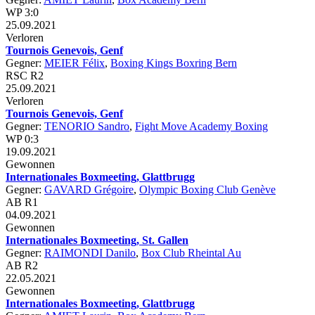
WP 3:0
25.09.2021
Verloren
Tournois Genevois, Genf
Gegner:
MEIER Félix
,
Boxing Kings Boxring Bern
RSC R2
25.09.2021
Verloren
Tournois Genevois, Genf
Gegner:
TENORIO Sandro
,
Fight Move Academy Boxing
WP 0:3
19.09.2021
Gewonnen
Internationales Boxmeeting, Glattbrugg
Gegner:
GAVARD Grégoire
,
Olympic Boxing Club Genève
AB R1
04.09.2021
Gewonnen
Internationales Boxmeeting, St. Gallen
Gegner:
RAIMONDI Danilo
,
Box Club Rheintal Au
AB R2
22.05.2021
Gewonnen
Internationales Boxmeeting, Glattbrugg