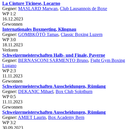
La Cinture Ticinese, Locarno
Gegner:
MASLARD Marwan
,
Club Lausannois de Boxe
WP 1:2
16.12.2023
Gewonnen
Internationales Boxmeeting, Klingnau
Gegner:
GOMBKÖTÖ Tamas
,
Classic Boxing Luzern
WP 3:0
18.11.2023
Verloren
Schweizermeisterschaften Halb- und Finale, Payerne
Gegner:
BERNASCONI SARMENTO Bruno
,
Fight Gym Boxing
Lugano
WP 2:3
11.11.2023
Gewonnen
Schweizermeisterschaften Ausscheidungen, Rümlang
Gegner:
DEKANIC Mihael
,
Box Club Solothurn
WP 0:5
11.11.2023
Gewonnen
Schweizermeisterschaften Ausscheidungen, Rümlang
Gegner:
AMIET Laurin
,
Box Academy Bern
WP 3:2
30.09.2023