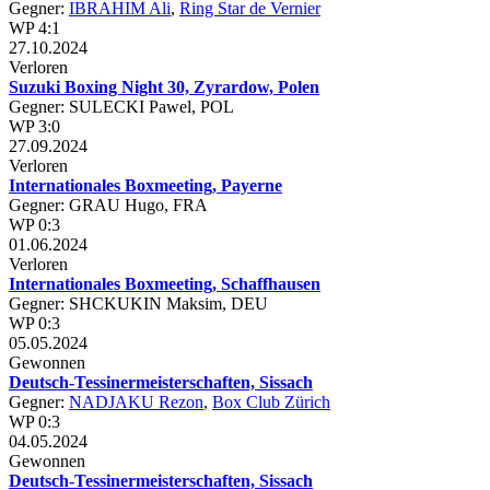
Gegner:
IBRAHIM Ali
,
Ring Star de Vernier
WP 4:1
27.10.2024
Verloren
Suzuki Boxing Night 30, Zyrardow, Polen
Gegner: SULECKI Pawel, POL
WP 3:0
27.09.2024
Verloren
Internationales Boxmeeting, Payerne
Gegner: GRAU Hugo, FRA
WP 0:3
01.06.2024
Verloren
Internationales Boxmeeting, Schaffhausen
Gegner: SHCKUKIN Maksim, DEU
WP 0:3
05.05.2024
Gewonnen
Deutsch-Tessinermeisterschaften, Sissach
Gegner:
NADJAKU Rezon
,
Box Club Zürich
WP 0:3
04.05.2024
Gewonnen
Deutsch-Tessinermeisterschaften, Sissach