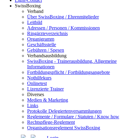
Light-Contact
SwissBoxing
Verband
Über SwissBoxing / Ehrenmitglieder
Leitbild
Adressen / Personen / Kommissionen
Ringärzteverzeichnis
Organigramm
Geschäftsstelle
Gebühren / Spesen
Verbandsausbildung
SwissBoxing - Trainerausbildung. Allgemeine
Informationen
Fortbildungspflicht / Fortbildungsangebote
Nothilfekurs
Onlinetest
Lizenzierte Trainer
Diverses
Medien & Marketing
Links
Protokolle Delegiertenversammlungen
Reglemente / Formulare / Statuten / Know how
Rechtspflege-Reglement
Organisationsreglement SwissBoxing
Login