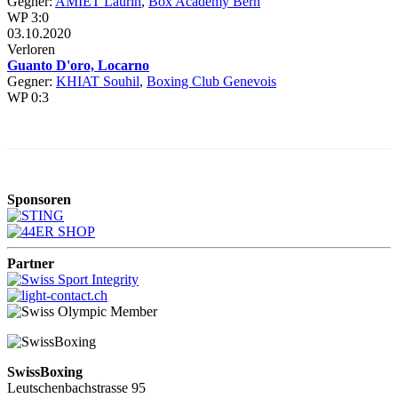
Gegner:
AMIET Laurin
,
Box Academy Bern
WP 3:0
03.10.2020
Verloren
Guanto D'oro, Locarno
Gegner:
KHIAT Souhil
,
Boxing Club Genevois
WP 0:3
Sponsoren
Partner
SwissBoxing
Leutschenbachstrasse 95