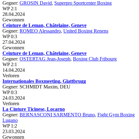
Gegner:
GROSIN David
,
Superpro Sportcenter Boxing
WP 2:1
28.04.2024
Gewonnen
Ceinture de Leman, Châtelaine, Geneve
Gegner:
ROMEO Alessandro
,
United Boxing Renens
WP 0:3
27.04.2024
Gewonnen
Ceinture de Leman, Châtelaine, Geneve
Gegner:
OSTERTAG Jean-Joseph
,
Boxing Club Fribourg
WP 2:1
14.04.2024
Verloren
Internationales Boxmeeting, Glattbrugg
Gegner: SCHMIDT Maxim, DEU
WP 0:3
24.03.2024
Verloren
La Cinture Ticinese, Locarno
Gegner:
BERNASCONI SARMENTO Bruno
,
Fight Gym Boxing
Lugano
WP 1:2
23.03.2024
Gewonnen