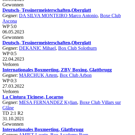
Gewonnen
Deutsch- Tessinermeisterschaften,Oberglatt
Gegner:
DA SILVA MONTEIRO Marco Antonio
,
Boxe Club
Ascona
WP 5:0
06.05.2023
Gewonnen
Deutsch- Tessinermeisterschaften,Oberglatt
Gegner:
DEKANIC Mihael
,
Box Club Solothurn
WP 0:5
22.04.2023
Verloren
Internationales Boxmeeting, ZBV Boxing, Glattbrugg
Gegner:
MARCHUK Artem
,
Box Club Arbon
WP 0:3
27.03.2022
Verloren
La Cintura Ticinese, Locarno
Gegner:
MESA FERNANDEZ Kylian
,
Boxe Club Villars sur
Glâne
TD 2:1 R2
31.10.2021
Gewonnen
Internationales Boxmeeting, Glattbrugg
Gegner:
AMIET Laurin
,
Box Academy Bern