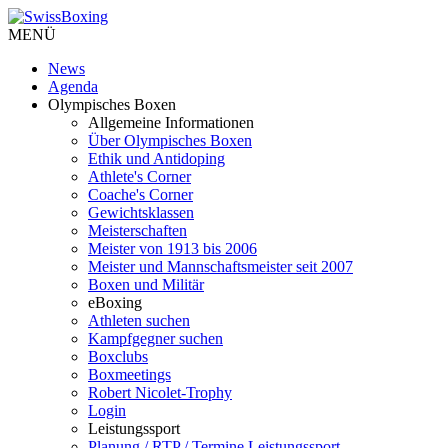
MENÜ
News
Agenda
Olympisches Boxen
Allgemeine Informationen
Über Olympisches Boxen
Ethik und Antidoping
Athlete's Corner
Coache's Corner
Gewichtsklassen
Meisterschaften
Meister von 1913 bis 2006
Meister und Mannschaftsmeister seit 2007
Boxen und Militär
eBoxing
Athleten suchen
Kampfgegner suchen
Boxclubs
Boxmeetings
Robert Nicolet-Trophy
Login
Leistungssport
Planung / RTP / Termine Leistungssport