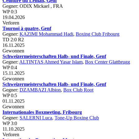
Ceinture du Leman, Genf
Gegner: ODIX Mickael , FRA
WP 0:3
19.04.2026
Verloren
Tournoi à quatre, Genf
Gegner:
KAZIMI Mohammad Hadi
,
Boxing Club Fribourg
TD 2:0 R2
16.11.2025
Gewonnen
Schweizermeisterschaften Halb- und Finale, Genf
Gegner:
ALTINTAS Ahmed Yasar Islam
,
Box Center Glattbrugg
WP 0:4
15.11.2025
Gewonnen
Schweizermeisterschaften Halb- und Finale, Genf
Gegner:
DZAMBAZI Albion
,
Box Club Root
WP 0:5
01.11.2025
Gewonnen
Internationales Boxmeeting, Fribourg
Gegner:
SALERNI Luca
,
Tone-Up Boxing Club
WP 3:0
11.10.2025
Verloren