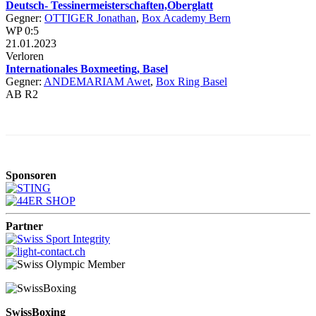
Deutsch- Tessinermeisterschaften,Oberglatt
Gegner:
OTTIGER Jonathan
,
Box Academy Bern
WP 0:5
21.01.2023
Verloren
Internationales Boxmeeting, Basel
Gegner:
ANDEMARIAM Awet
,
Box Ring Basel
AB R2
Sponsoren
Partner
SwissBoxing