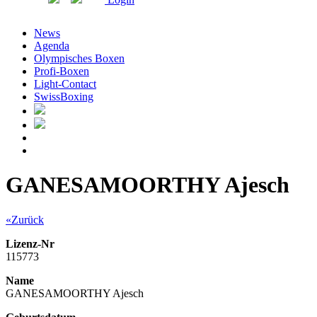
News
Agenda
Olympisches Boxen
Profi-Boxen
Light-Contact
SwissBoxing
GANESAMOORTHY Ajesch
«Zurück
Lizenz-Nr
115773
Name
GANESAMOORTHY Ajesch