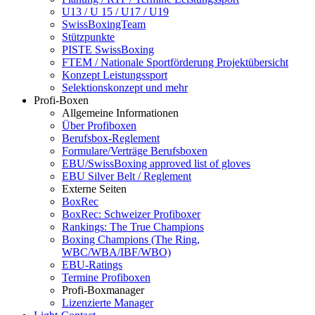
U13 / U 15 / U17 / U19
SwissBoxingTeam
Stützpunkte
PISTE SwissBoxing
FTEM / Nationale Sportförderung Projektübersicht
Konzept Leistungssport
Selektionskonzept und mehr
Profi-Boxen
Allgemeine Informationen
Über Profiboxen
Berufsbox-Reglement
Formulare/Verträge Berufsboxen
EBU/SwissBoxing approved list of gloves
EBU Silver Belt / Reglement
Externe Seiten
BoxRec
BoxRec: Schweizer Profiboxer
Rankings: The True Champions
Boxing Champions (The Ring,
WBC/WBA/IBF/WBO)
EBU-Ratings
Termine Profiboxen
Profi-Boxmanager
Lizenzierte Manager