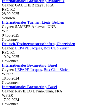
Internationales Boxmeeting, Montreux
Gegner: GAUCHER Izaya , FRA
RSC R2
28.09.2025
Verloren
Internationales Turnier, Liege, Belgien
Gegner: SAMEER Ardawan, UNB
WP
04.05.2025
Gewonnen
Deutsch-Tessinermeisterschaften, Oberrieden
Gegner:
LEPAPE Jacques
,
Box Club Zürich
RSC R1
19.04.2025
Gewonnen
Internationales Boxmeeting, Basel
Gegner:
LEPAPE Jacques
,
Box Club Zürich
WP 0:3
18.05.2024
Gewonnen
Internationales Boxmeeting, Basel
Gegner: RAVILLO Dayan-Julian, FRA
WP 3:0
17.02.2024
Gewonnen