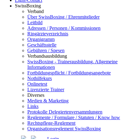
Light-Contact
SwissBoxing
Verband
Über SwissBoxing / Ehrenmitglieder
Leitbild
Adressen / Personen / Kommissionen
Ringärzteverzeichnis
Organigramm
Geschäftsstelle
Gebühren / Spesen
Verbandsausbildung
SwissBoxing - Trainerausbildung. Allgemeine
Informationen
Fortbildungspflicht / Fortbildungsangebote
Nothilfekurs
Onlinetest
Lizenzierte Trainer
Diverses
Medien & Marketing
Links
Protokolle Delegiertenversammlungen
Reglemente / Formulare / Statuten / Know how
Rechtspflege-Reglement
Organisationsreglement SwissBoxing
Login