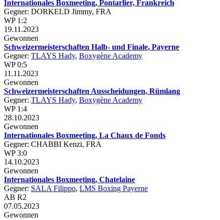
Internationales Boxmeeting, Pontarlier, Frankreich
Gegner: DORKELD Jimmy, FRA
WP 1:2
19.11.2023
Gewonnen
Schweizermeisterschaften Halb- und Finale, Payerne
Gegner:
TLAYS Hady
,
Boxygène Academy
WP 0:5
11.11.2023
Gewonnen
Schweizermeisterschaften Ausscheidungen, Rümlang
Gegner:
TLAYS Hady
,
Boxygène Academy
WP 1:4
28.10.2023
Gewonnen
Internationales Boxmeeting, La Chaux de Fonds
Gegner: CHABBI Kenzi, FRA
WP 3:0
14.10.2023
Gewonnen
Internationales Boxmeeting, Chatelaine
Gegner:
SALA Filippo
,
LMS Boxing Payerne
AB R2
07.05.2023
Gewonnen