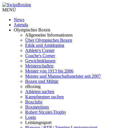
MENÜ
News
Agenda
Olympisches Boxen
Allgemeine Informationen
Über Olympisches Boxen
Ethik und Antidoping
Athlete's Corner
Coache's Corner
Gewichtsklassen
Meisterschaften
Meister von 1913 bis 2006
Meister und Mannschaftsmeister seit 2007
Boxen und Militär
eBoxing
Athleten suchen
Kampfgegner suchen
Boxclubs
Boxmeetings
Robert Nicolet-Trophy
Login
Leistungssport
Planung / RTP / Termine Leistungssport