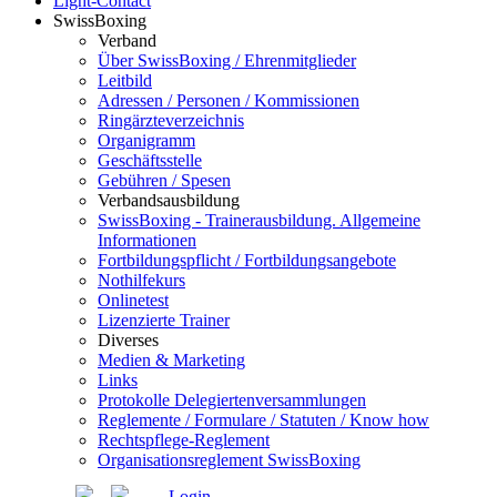
Light-Contact
SwissBoxing
Verband
Über SwissBoxing / Ehrenmitglieder
Leitbild
Adressen / Personen / Kommissionen
Ringärzteverzeichnis
Organigramm
Geschäftsstelle
Gebühren / Spesen
Verbandsausbildung
SwissBoxing - Trainerausbildung. Allgemeine
Informationen
Fortbildungspflicht / Fortbildungsangebote
Nothilfekurs
Onlinetest
Lizenzierte Trainer
Diverses
Medien & Marketing
Links
Protokolle Delegiertenversammlungen
Reglemente / Formulare / Statuten / Know how
Rechtspflege-Reglement
Organisationsreglement SwissBoxing
Login