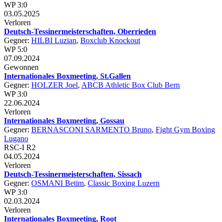
WP 3:0
03.05.2025
Verloren
Deutsch-Tessinermeisterschaften, Oberrieden
Gegner:
HILBI Luzian
,
Boxclub Knockout
WP 5:0
07.09.2024
Gewonnen
Internationales Boxmeeting, St.Gallen
Gegner:
HOLZER Joel
,
ABCB Athletic Box Club Bern
WP 3:0
22.06.2024
Verloren
Internationales Boxmeeting, Gossau
Gegner:
BERNASCONI SARMENTO Bruno
,
Fight Gym Boxing
Lugano
RSC-I R2
04.05.2024
Verloren
Deutsch-Tessinermeisterschaften, Sissach
Gegner:
OSMANI Betim
,
Classic Boxing Luzern
WP 3:0
02.03.2024
Verloren
Internationales Boxmeeting, Root