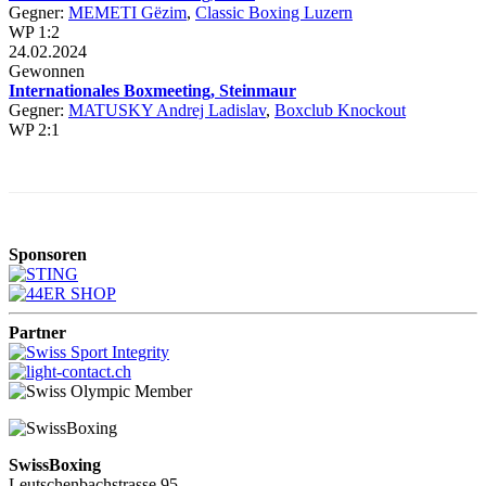
Gegner:
MEMETI Gëzim
,
Classic Boxing Luzern
WP 1:2
24.02.2024
Gewonnen
Internationales Boxmeeting, Steinmaur
Gegner:
MATUSKY Andrej Ladislav
,
Boxclub Knockout
WP 2:1
Sponsoren
Partner
SwissBoxing
Leutschenbachstrasse 95