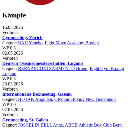
Kämpfe
16.05.2026
Verloren
Gymmeeting, Zürich
Gegner:
BAH Yeneho
,
Fight Move Academy Boxing
WP 0:3
02.05.2026
Verloren
Deutsch-Tessinermeisterschaften, Lugano
Gegner:
BERNASCONI SARMENTO Bruno
,
Fight Gym Boxing
Lugano
WP 0:5
28.03.2026
Verloren
Internationales Boxmeeting, Gossau
Gegner:
HOTAK Atiqullah
,
Olympic Boxing New Generation
WP 3:0
07.03.2026
Verloren
Gymmeeting, St. Gallen
Gegner:
JOSCELIN BELL Ange
,
ABCB Athletic Box Club Bern