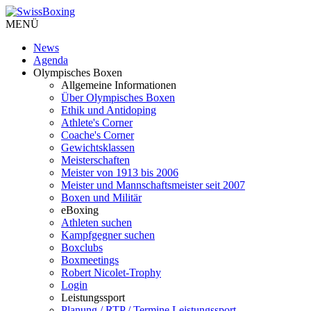
MENÜ
News
Agenda
Olympisches Boxen
Allgemeine Informationen
Über Olympisches Boxen
Ethik und Antidoping
Athlete's Corner
Coache's Corner
Gewichtsklassen
Meisterschaften
Meister von 1913 bis 2006
Meister und Mannschaftsmeister seit 2007
Boxen und Militär
eBoxing
Athleten suchen
Kampfgegner suchen
Boxclubs
Boxmeetings
Robert Nicolet-Trophy
Login
Leistungssport
Planung / RTP / Termine Leistungssport