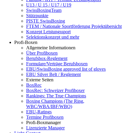
U13 / U 15 / U17 / U19
SwissBoxingTeam
Stützpunkte
PISTE SwissBoxing
FTEM / Nationale Sportförderung Projektübersicht
Konzept Leistungssport
Selektionskonzept und mehr
Profi-Boxen
Allgemeine Informationen
Über Profiboxen
Berufsbox-Reglement
Formulare/Verträge Berufsboxen
EBU/SwissBoxing approved list of gloves
EBU Silver Belt / Reglement
Externe Seiten
BoxRec
BoxRec: Schweizer Profiboxer
Rankings: The True Champions
Boxing Champions (The Ring,
WBC/WBA/IBF/WBO)
EBU-Ratings
Termine Profiboxen
Profi-Boxmanager
Lizenzierte Manager