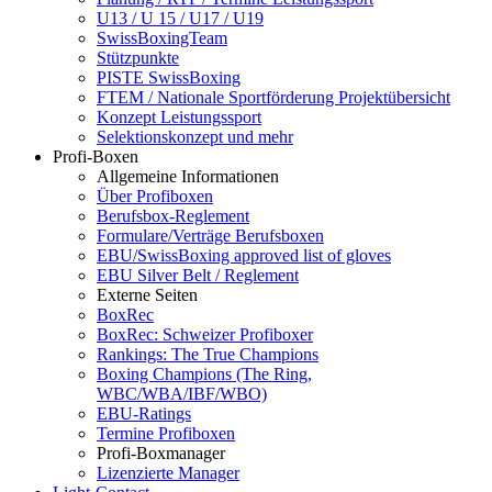
U13 / U 15 / U17 / U19
SwissBoxingTeam
Stützpunkte
PISTE SwissBoxing
FTEM / Nationale Sportförderung Projektübersicht
Konzept Leistungssport
Selektionskonzept und mehr
Profi-Boxen
Allgemeine Informationen
Über Profiboxen
Berufsbox-Reglement
Formulare/Verträge Berufsboxen
EBU/SwissBoxing approved list of gloves
EBU Silver Belt / Reglement
Externe Seiten
BoxRec
BoxRec: Schweizer Profiboxer
Rankings: The True Champions
Boxing Champions (The Ring,
WBC/WBA/IBF/WBO)
EBU-Ratings
Termine Profiboxen
Profi-Boxmanager
Lizenzierte Manager