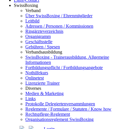
Light-Contact
SwissBoxing
Verband
Über SwissBoxing / Ehrenmitglieder
Leitbild
Adressen / Personen / Kommissionen
Ringärzteverzeichnis
Organigramm
Geschäftsstelle
Gebühren / Spesen
Verbandsausbildung
SwissBoxing - Trainerausbildung. Allgemeine
Informationen
Fortbildungspflicht / Fortbildungsangebote
Nothilfekurs
Onlinetest
Lizenzierte Trainer
Diverses
Medien & Marketing
Links
Protokolle Delegiertenversammlungen
Reglemente / Formulare / Statuten / Know how
Rechtspflege-Reglement
Organisationsreglement SwissBoxing
Login