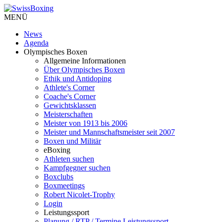
MENÜ
News
Agenda
Olympisches Boxen
Allgemeine Informationen
Über Olympisches Boxen
Ethik und Antidoping
Athlete's Corner
Coache's Corner
Gewichtsklassen
Meisterschaften
Meister von 1913 bis 2006
Meister und Mannschaftsmeister seit 2007
Boxen und Militär
eBoxing
Athleten suchen
Kampfgegner suchen
Boxclubs
Boxmeetings
Robert Nicolet-Trophy
Login
Leistungssport
Planung / RTP / Termine Leistungssport