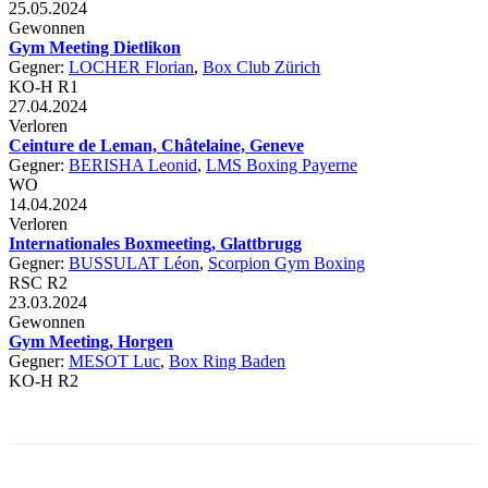
25.05.2024
Gewonnen
Gym Meeting Dietlikon
Gegner:
LOCHER Florian
,
Box Club Zürich
KO-H R1
27.04.2024
Verloren
Ceinture de Leman, Châtelaine, Geneve
Gegner:
BERISHA Leonid
,
LMS Boxing Payerne
WO
14.04.2024
Verloren
Internationales Boxmeeting, Glattbrugg
Gegner:
BUSSULAT Léon
,
Scorpion Gym Boxing
RSC R2
23.03.2024
Gewonnen
Gym Meeting, Horgen
Gegner:
MESOT Luc
,
Box Ring Baden
KO-H R2