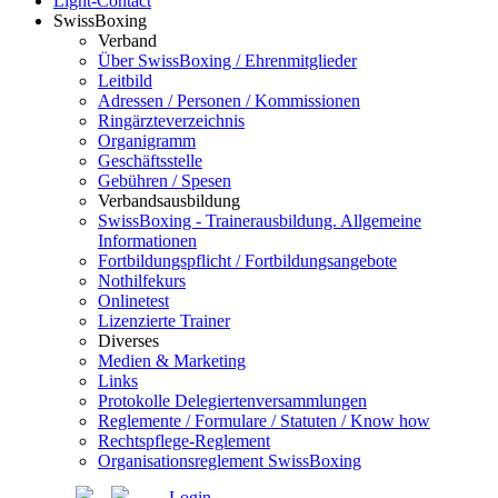
Light-Contact
SwissBoxing
Verband
Über SwissBoxing / Ehrenmitglieder
Leitbild
Adressen / Personen / Kommissionen
Ringärzteverzeichnis
Organigramm
Geschäftsstelle
Gebühren / Spesen
Verbandsausbildung
SwissBoxing - Trainerausbildung. Allgemeine
Informationen
Fortbildungspflicht / Fortbildungsangebote
Nothilfekurs
Onlinetest
Lizenzierte Trainer
Diverses
Medien & Marketing
Links
Protokolle Delegiertenversammlungen
Reglemente / Formulare / Statuten / Know how
Rechtspflege-Reglement
Organisationsreglement SwissBoxing
Login