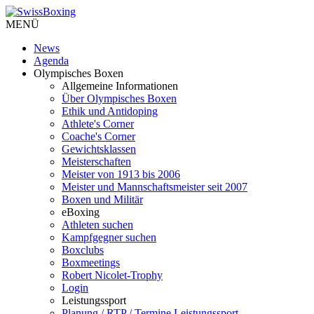
MENÜ
News
Agenda
Olympisches Boxen
Allgemeine Informationen
Über Olympisches Boxen
Ethik und Antidoping
Athlete's Corner
Coache's Corner
Gewichtsklassen
Meisterschaften
Meister von 1913 bis 2006
Meister und Mannschaftsmeister seit 2007
Boxen und Militär
eBoxing
Athleten suchen
Kampfgegner suchen
Boxclubs
Boxmeetings
Robert Nicolet-Trophy
Login
Leistungssport
Planung / RTP / Termine Leistungssport