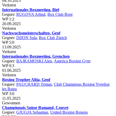
04.10.2025
Verloren
Internationales Boxmeeting, Biel
Gegner:
RUGOVA Arlind
,
Box Club Root
WP 1:2
20.09.2025
Verloren
Nachwuchsmeisterschaften, Genf
Gegner:
DIJON Sula
,
Box Club Zürich
WP 5:0
13.09.2025
Verloren
Internationales Boxmeeting, Grenchen
Gegner:
BAJRAMOSKI Alen
,
America Boxing Gym
WP 0:3
01.06.2025
Verloren
Boxing Trophee Alija, Genf
Gegner:
PAUCHARD Tristan
,
Club Champions Boxing Yverdon
les Bains
WP 3:0
11.05.2025
Gewonnen
Championats Suisse Romand, Couvet
Gegner:
GJUGJA Sebastian
,
United Boxing Renens