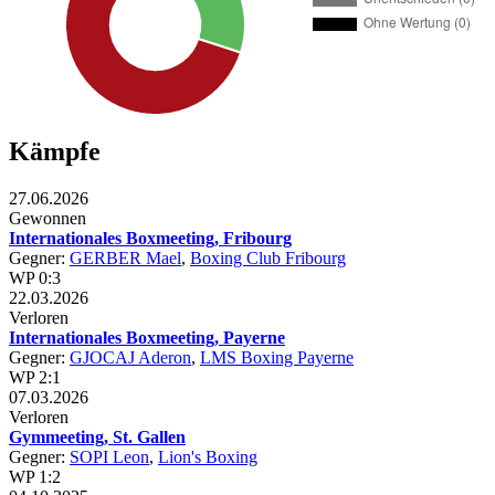
Kämpfe
27.06.2026
Gewonnen
Internationales Boxmeeting, Fribourg
Gegner:
GERBER Mael
,
Boxing Club Fribourg
WP 0:3
22.03.2026
Verloren
Internationales Boxmeeting, Payerne
Gegner:
GJOCAJ Aderon
,
LMS Boxing Payerne
WP 2:1
07.03.2026
Verloren
Gymmeeting, St. Gallen
Gegner:
SOPI Leon
,
Lion's Boxing
WP 1:2