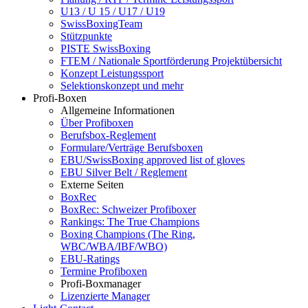
U13 / U 15 / U17 / U19
SwissBoxingTeam
Stützpunkte
PISTE SwissBoxing
FTEM / Nationale Sportförderung Projektübersicht
Konzept Leistungssport
Selektionskonzept und mehr
Profi-Boxen
Allgemeine Informationen
Über Profiboxen
Berufsbox-Reglement
Formulare/Verträge Berufsboxen
EBU/SwissBoxing approved list of gloves
EBU Silver Belt / Reglement
Externe Seiten
BoxRec
BoxRec: Schweizer Profiboxer
Rankings: The True Champions
Boxing Champions (The Ring,
WBC/WBA/IBF/WBO)
EBU-Ratings
Termine Profiboxen
Profi-Boxmanager
Lizenzierte Manager