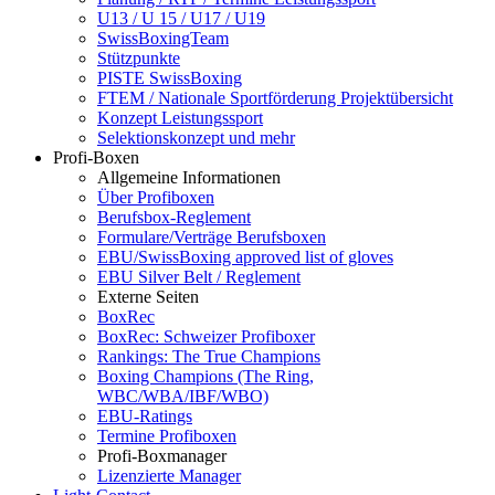
U13 / U 15 / U17 / U19
SwissBoxingTeam
Stützpunkte
PISTE SwissBoxing
FTEM / Nationale Sportförderung Projektübersicht
Konzept Leistungssport
Selektionskonzept und mehr
Profi-Boxen
Allgemeine Informationen
Über Profiboxen
Berufsbox-Reglement
Formulare/Verträge Berufsboxen
EBU/SwissBoxing approved list of gloves
EBU Silver Belt / Reglement
Externe Seiten
BoxRec
BoxRec: Schweizer Profiboxer
Rankings: The True Champions
Boxing Champions (The Ring,
WBC/WBA/IBF/WBO)
EBU-Ratings
Termine Profiboxen
Profi-Boxmanager
Lizenzierte Manager