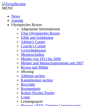
MENÜ
News
Agenda
Olympisches Boxen
Allgemeine Informationen
Über Olympisches Boxen
Ethik und Antidoping
Athlete's Corner
Coache's Corner
Gewichtsklassen
Meisterschaften
Meister von 1913 bis 2006
Meister und Mannschaftsmeister seit 2007
Boxen und Militär
eBoxing
Athleten suchen
Kampfgegner suchen
Boxclubs
Boxmeetings
Robert Nicolet-Trophy
Login
Leistungssport
Planung / RTP / Termine Leistungssport