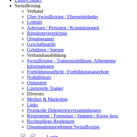
Light-Contact
SwissBoxing
Verband
Über SwissBoxing / Ehrenmitglieder
Leitbild
Adressen / Personen / Kommissionen
Ringärzteverzeichnis
Organigramm
Geschäftsstelle
Gebühren / Spesen
Verbandsausbildung
SwissBoxing - Trainerausbildung. Allgemeine
Informationen
Fortbildungspflicht / Fortbildungsangebote
Nothilfekurs
Onlinetest
Lizenzierte Trainer
Diverses
Medien & Marketing
Links
Protokolle Delegiertenversammlungen
Reglemente / Formulare / Statuten / Know how
Rechtspflege-Reglement
Organisationsreglement SwissBoxing
Login