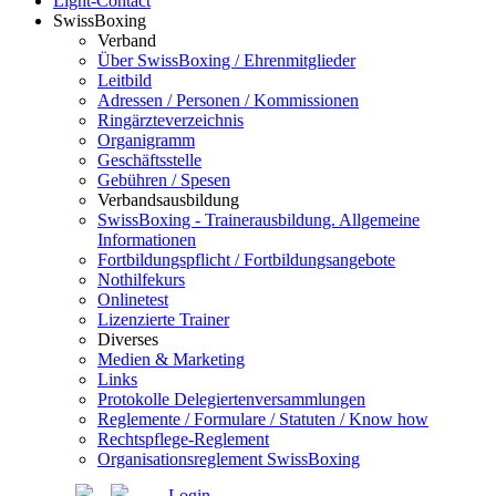
Light-Contact
SwissBoxing
Verband
Über SwissBoxing / Ehrenmitglieder
Leitbild
Adressen / Personen / Kommissionen
Ringärzteverzeichnis
Organigramm
Geschäftsstelle
Gebühren / Spesen
Verbandsausbildung
SwissBoxing - Trainerausbildung. Allgemeine
Informationen
Fortbildungspflicht / Fortbildungsangebote
Nothilfekurs
Onlinetest
Lizenzierte Trainer
Diverses
Medien & Marketing
Links
Protokolle Delegiertenversammlungen
Reglemente / Formulare / Statuten / Know how
Rechtspflege-Reglement
Organisationsreglement SwissBoxing
Login