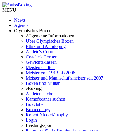
MENÜ
News
Agenda
Olympisches Boxen
Allgemeine Informationen
Über Olympisches Boxen
Ethik und Antidoping
Athlete's Corner
Coache's Corner
Gewichtsklassen
Meisterschaften
Meister von 1913 bis 2006
Meister und Mannschaftsmeister seit 2007
Boxen und Militär
eBoxing
Athleten suchen
Kampfgegner suchen
Boxclubs
Boxmeetings
Robert Nicolet-Trophy
Login
Leistungssport
Planung / RTP / Termine Leistungssport