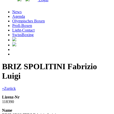
News
Agenda
Olympisches Boxen
Profi-Boxen
Light-Contact
SwissBoxing
BRIZ SPOLITINI Fabrizio
Luigi
«Zurück
Lizenz-Nr
118390
Name