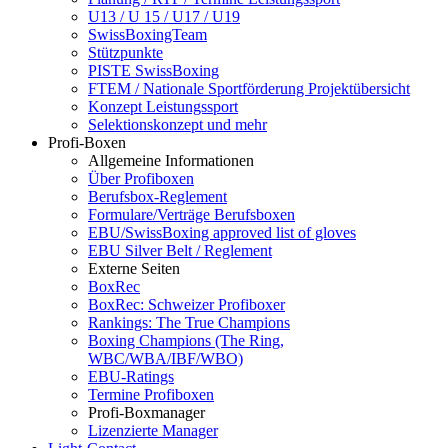
U13 / U 15 / U17 / U19
SwissBoxingTeam
Stützpunkte
PISTE SwissBoxing
FTEM / Nationale Sportförderung Projektübersicht
Konzept Leistungssport
Selektionskonzept und mehr
Profi-Boxen
Allgemeine Informationen
Über Profiboxen
Berufsbox-Reglement
Formulare/Verträge Berufsboxen
EBU/SwissBoxing approved list of gloves
EBU Silver Belt / Reglement
Externe Seiten
BoxRec
BoxRec: Schweizer Profiboxer
Rankings: The True Champions
Boxing Champions (The Ring,
WBC/WBA/IBF/WBO)
EBU-Ratings
Termine Profiboxen
Profi-Boxmanager
Lizenzierte Manager