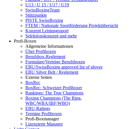
U13 / U 15 / U17 / U19
SwissBoxingTeam
Stützpunkte
PISTE SwissBoxing
FTEM / Nationale Sportförderung Projektübersicht
Konzept Leistungssport
Selektionskonzept und mehr
Profi-Boxen
Allgemeine Informationen
Über Profiboxen
Berufsbox-Reglement
Formulare/Verträge Berufsboxen
EBU/SwissBoxing approved list of gloves
EBU Silver Belt / Reglement
Externe Seiten
BoxRec
BoxRec: Schweizer Profiboxer
Rankings: The True Champions
Boxing Champions (The Ring,
WBC/WBA/IBF/WBO)
EBU-Ratings
Termine Profiboxen
Profi-Boxmanager
Lizenzierte Manager