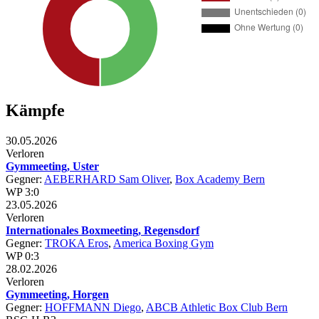
Kämpfe
30.05.2026
Verloren
Gymmeeting, Uster
Gegner:
AEBERHARD Sam Oliver
,
Box Academy Bern
WP 3:0
23.05.2026
Verloren
Internationales Boxmeeting, Regensdorf
Gegner:
TROKA Eros
,
America Boxing Gym
WP 0:3
28.02.2026
Verloren
Gymmeeting, Horgen
Gegner:
HOFFMANN Diego
,
ABCB Athletic Box Club Bern