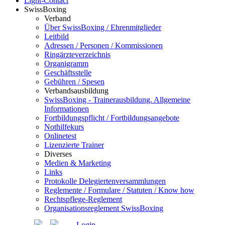
Light-Contact
SwissBoxing
Verband
Über SwissBoxing / Ehrenmitglieder
Leitbild
Adressen / Personen / Kommissionen
Ringärzteverzeichnis
Organigramm
Geschäftsstelle
Gebühren / Spesen
Verbandsausbildung
SwissBoxing - Trainerausbildung. Allgemeine
Informationen
Fortbildungspflicht / Fortbildungsangebote
Nothilfekurs
Onlinetest
Lizenzierte Trainer
Diverses
Medien & Marketing
Links
Protokolle Delegiertenversammlungen
Reglemente / Formulare / Statuten / Know how
Rechtspflege-Reglement
Organisationsreglement SwissBoxing
Login