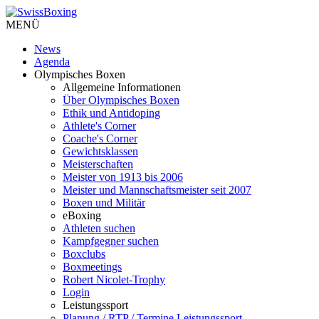
MENÜ
News
Agenda
Olympisches Boxen
Allgemeine Informationen
Über Olympisches Boxen
Ethik und Antidoping
Athlete's Corner
Coache's Corner
Gewichtsklassen
Meisterschaften
Meister von 1913 bis 2006
Meister und Mannschaftsmeister seit 2007
Boxen und Militär
eBoxing
Athleten suchen
Kampfgegner suchen
Boxclubs
Boxmeetings
Robert Nicolet-Trophy
Login
Leistungssport
Planung / RTP / Termine Leistungssport