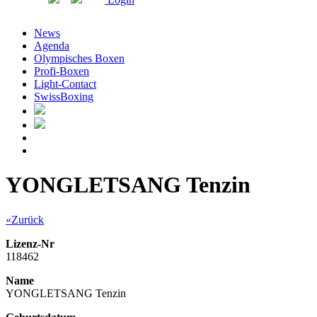
News
Agenda
Olympisches Boxen
Profi-Boxen
Light-Contact
SwissBoxing
YONGLETSANG Tenzin
«Zurück
Lizenz-Nr
118462
Name
YONGLETSANG Tenzin