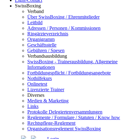
Light-Contact
SwissBoxing
Verband
Über SwissBoxing / Ehrenmitglieder
Leitbild
Adressen / Personen / Kommissionen
Ringärzteverzeichnis
Organigramm
Geschäftsstelle
Gebühren / Spesen
Verbandsausbildung
SwissBoxing - Trainerausbildung. Allgemeine
Informationen
Fortbildungspflicht / Fortbildungsangebote
Nothilfekurs
Onlinetest
Lizenzierte Trainer
Diverses
Medien & Marketing
Links
Protokolle Delegiertenversammlungen
Reglemente / Formulare / Statuten / Know how
Rechtspflege-Reglement
Organisationsreglement SwissBoxing
Login