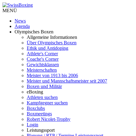
MENÜ
News
Agenda
Olympisches Boxen
Allgemeine Informationen
Über Olympisches Boxen
Ethik und Antidoping
Athlete's Corner
Coache's Corner
Gewichtsklassen
Meisterschaften
Meister von 1913 bis 2006
Meister und Mannschaftsmeister seit 2007
Boxen und Militär
eBoxing
Athleten suchen
Kampfgegner suchen
Boxclubs
Boxmeetings
Robert Nicolet-Trophy
Login
Leistungssport
Planung / RTP / Termine Leistungssport