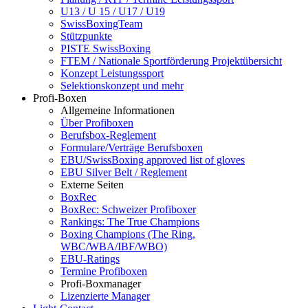
U13 / U 15 / U17 / U19
SwissBoxingTeam
Stützpunkte
PISTE SwissBoxing
FTEM / Nationale Sportförderung Projektübersicht
Konzept Leistungssport
Selektionskonzept und mehr
Profi-Boxen
Allgemeine Informationen
Über Profiboxen
Berufsbox-Reglement
Formulare/Verträge Berufsboxen
EBU/SwissBoxing approved list of gloves
EBU Silver Belt / Reglement
Externe Seiten
BoxRec
BoxRec: Schweizer Profiboxer
Rankings: The True Champions
Boxing Champions (The Ring,
WBC/WBA/IBF/WBO)
EBU-Ratings
Termine Profiboxen
Profi-Boxmanager
Lizenzierte Manager