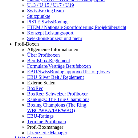
U13 / U 15 / U17 / U19
SwissBoxingTeam
Stützpunkte
PISTE SwissBoxing
FTEM / Nationale Sportförderung Projektübersicht
Konzept Leistungssport
Selektionskonzept und mehr
Profi-Boxen
Allgemeine Informationen
Über Profiboxen
Berufsbox-Reglement
Formulare/Verträge Berufsboxen
EBU/SwissBoxing approved list of gloves
EBU Silver Belt / Reglement
Externe Seiten
BoxRec
BoxRec: Schweizer Profiboxer
Rankings: The True Champions
Boxing Champions (The Ring,
WBC/WBA/IBF/WBO)
EBU-Ratings
Termine Profiboxen
Profi-Boxmanager
Lizenzierte Manager