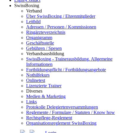
Light-Contact
SwissBoxing
Verband
Über SwissBoxing / Ehrenmitglieder
Leitbild
Adressen / Personen / Kommissionen
Ringärzteverzeichnis
Organigramm
Geschäftsstelle
Gebühren / Spesen
Verbandsausbildung
SwissBoxing - Trainerausbildung. Allgemeine
Informationen
Fortbildungspflicht / Fortbildungsangebote
Nothilfekurs
Onlinetest
Lizenzierte Trainer
Diverses
Medien & Marketing
Links
Protokolle Delegiertenversammlungen
Reglemente / Formulare / Statuten / Know how
Rechtspflege-Reglement
Organisationsreglement SwissBoxing
Login