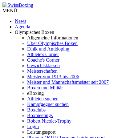
MENÜ
News
Agenda
Olympisches Boxen
Allgemeine Informationen
Über Olympisches Boxen
Ethik und Antidoping
Athlete's Corner
Coache's Corner
Gewichtsklassen
Meisterschaften
Meister von 1913 bis 2006
Meister und Mannschaftsmeister seit 2007
Boxen und Militär
eBoxing
Athleten suchen
Kampfgegner suchen
Boxclubs
Boxmeetings
Robert Nicolet-Trophy
Login
Leistungssport
Planung / RTP / Termine Leistungssport