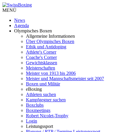
MENÜ
News
Agenda
Olympisches Boxen
Allgemeine Informationen
Über Olympisches Boxen
Ethik und Antidoping
Athlete's Corner
Coache's Corner
Gewichtsklassen
Meisterschaften
Meister von 1913 bis 2006
Meister und Mannschaftsmeister seit 2007
Boxen und Militär
eBoxing
Athleten suchen
Kampfgegner suchen
Boxclubs
Boxmeetings
Robert Nicolet-Trophy
Login
Leistungssport
Planung / RTP / Termine Leistungssport