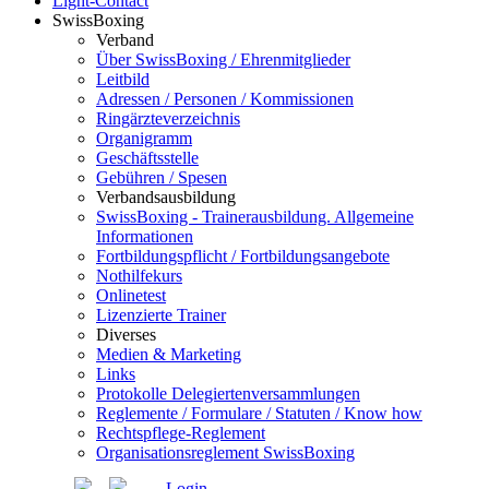
Light-Contact
SwissBoxing
Verband
Über SwissBoxing / Ehrenmitglieder
Leitbild
Adressen / Personen / Kommissionen
Ringärzteverzeichnis
Organigramm
Geschäftsstelle
Gebühren / Spesen
Verbandsausbildung
SwissBoxing - Trainerausbildung. Allgemeine
Informationen
Fortbildungspflicht / Fortbildungsangebote
Nothilfekurs
Onlinetest
Lizenzierte Trainer
Diverses
Medien & Marketing
Links
Protokolle Delegiertenversammlungen
Reglemente / Formulare / Statuten / Know how
Rechtspflege-Reglement
Organisationsreglement SwissBoxing
Login