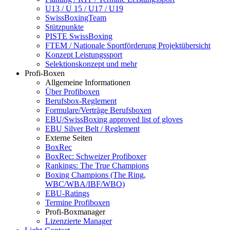
U13 / U 15 / U17 / U19
SwissBoxingTeam
Stützpunkte
PISTE SwissBoxing
FTEM / Nationale Sportförderung Projektübersicht
Konzept Leistungssport
Selektionskonzept und mehr
Profi-Boxen
Allgemeine Informationen
Über Profiboxen
Berufsbox-Reglement
Formulare/Verträge Berufsboxen
EBU/SwissBoxing approved list of gloves
EBU Silver Belt / Reglement
Externe Seiten
BoxRec
BoxRec: Schweizer Profiboxer
Rankings: The True Champions
Boxing Champions (The Ring,
WBC/WBA/IBF/WBO)
EBU-Ratings
Termine Profiboxen
Profi-Boxmanager
Lizenzierte Manager