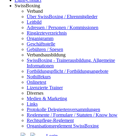
Light-Contact
SwissBoxing
Verband
Über SwissBoxing / Ehrenmitglieder
Leitbild
Adressen / Personen / Kommissionen
Ringärzteverzeichnis
Organigramm
Geschäftsstelle
Gebühren / Spesen
Verbandsausbildung
SwissBoxing - Trainerausbildung. Allgemeine
Informationen
Fortbildungspflicht / Fortbildungsangebote
Nothilfekurs
Onlinetest
Lizenzierte Trainer
Diverses
Medien & Marketing
Links
Protokolle Delegiertenversammlungen
Reglemente / Formulare / Statuten / Know how
Rechtspflege-Reglement
Organisationsreglement SwissBoxing
Login