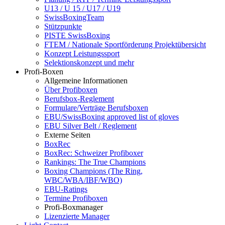
U13 / U 15 / U17 / U19
SwissBoxingTeam
Stützpunkte
PISTE SwissBoxing
FTEM / Nationale Sportförderung Projektübersicht
Konzept Leistungssport
Selektionskonzept und mehr
Profi-Boxen
Allgemeine Informationen
Über Profiboxen
Berufsbox-Reglement
Formulare/Verträge Berufsboxen
EBU/SwissBoxing approved list of gloves
EBU Silver Belt / Reglement
Externe Seiten
BoxRec
BoxRec: Schweizer Profiboxer
Rankings: The True Champions
Boxing Champions (The Ring,
WBC/WBA/IBF/WBO)
EBU-Ratings
Termine Profiboxen
Profi-Boxmanager
Lizenzierte Manager