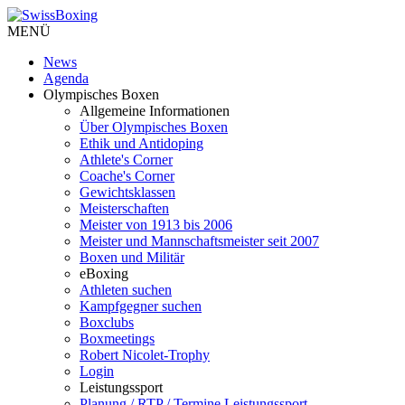
MENÜ
News
Agenda
Olympisches Boxen
Allgemeine Informationen
Über Olympisches Boxen
Ethik und Antidoping
Athlete's Corner
Coache's Corner
Gewichtsklassen
Meisterschaften
Meister von 1913 bis 2006
Meister und Mannschaftsmeister seit 2007
Boxen und Militär
eBoxing
Athleten suchen
Kampfgegner suchen
Boxclubs
Boxmeetings
Robert Nicolet-Trophy
Login
Leistungssport
Planung / RTP / Termine Leistungssport