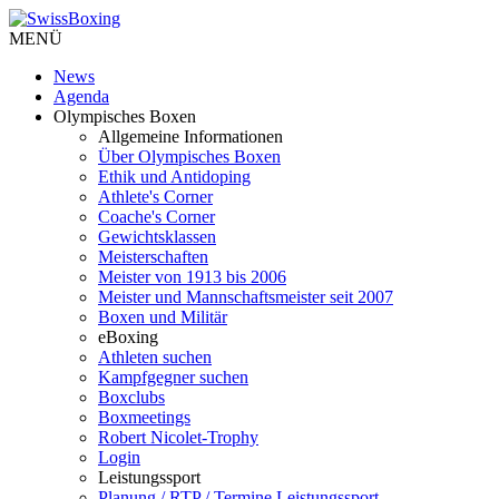
MENÜ
News
Agenda
Olympisches Boxen
Allgemeine Informationen
Über Olympisches Boxen
Ethik und Antidoping
Athlete's Corner
Coache's Corner
Gewichtsklassen
Meisterschaften
Meister von 1913 bis 2006
Meister und Mannschaftsmeister seit 2007
Boxen und Militär
eBoxing
Athleten suchen
Kampfgegner suchen
Boxclubs
Boxmeetings
Robert Nicolet-Trophy
Login
Leistungssport
Planung / RTP / Termine Leistungssport