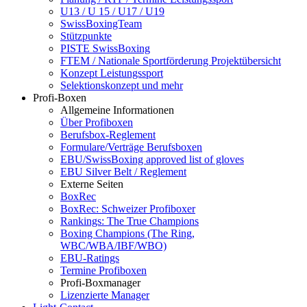
U13 / U 15 / U17 / U19
SwissBoxingTeam
Stützpunkte
PISTE SwissBoxing
FTEM / Nationale Sportförderung Projektübersicht
Konzept Leistungssport
Selektionskonzept und mehr
Profi-Boxen
Allgemeine Informationen
Über Profiboxen
Berufsbox-Reglement
Formulare/Verträge Berufsboxen
EBU/SwissBoxing approved list of gloves
EBU Silver Belt / Reglement
Externe Seiten
BoxRec
BoxRec: Schweizer Profiboxer
Rankings: The True Champions
Boxing Champions (The Ring,
WBC/WBA/IBF/WBO)
EBU-Ratings
Termine Profiboxen
Profi-Boxmanager
Lizenzierte Manager