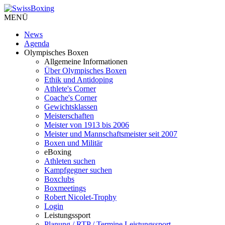
MENÜ
News
Agenda
Olympisches Boxen
Allgemeine Informationen
Über Olympisches Boxen
Ethik und Antidoping
Athlete's Corner
Coache's Corner
Gewichtsklassen
Meisterschaften
Meister von 1913 bis 2006
Meister und Mannschaftsmeister seit 2007
Boxen und Militär
eBoxing
Athleten suchen
Kampfgegner suchen
Boxclubs
Boxmeetings
Robert Nicolet-Trophy
Login
Leistungssport
Planung / RTP / Termine Leistungssport