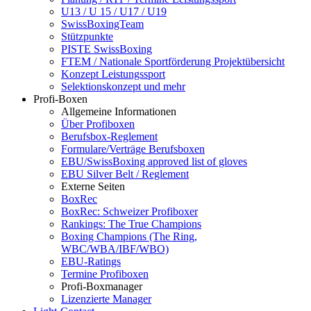
U13 / U 15 / U17 / U19
SwissBoxingTeam
Stützpunkte
PISTE SwissBoxing
FTEM / Nationale Sportförderung Projektübersicht
Konzept Leistungssport
Selektionskonzept und mehr
Profi-Boxen
Allgemeine Informationen
Über Profiboxen
Berufsbox-Reglement
Formulare/Verträge Berufsboxen
EBU/SwissBoxing approved list of gloves
EBU Silver Belt / Reglement
Externe Seiten
BoxRec
BoxRec: Schweizer Profiboxer
Rankings: The True Champions
Boxing Champions (The Ring,
WBC/WBA/IBF/WBO)
EBU-Ratings
Termine Profiboxen
Profi-Boxmanager
Lizenzierte Manager