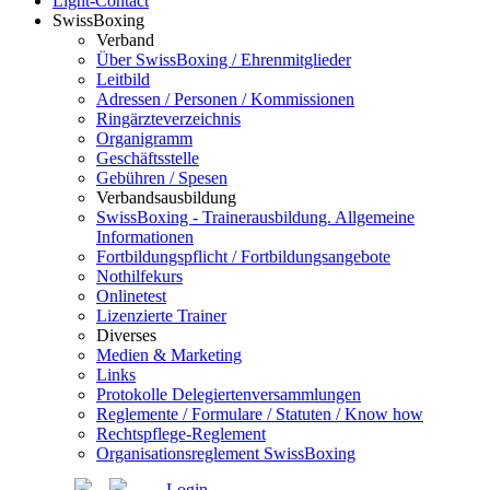
Light-Contact
SwissBoxing
Verband
Über SwissBoxing / Ehrenmitglieder
Leitbild
Adressen / Personen / Kommissionen
Ringärzteverzeichnis
Organigramm
Geschäftsstelle
Gebühren / Spesen
Verbandsausbildung
SwissBoxing - Trainerausbildung. Allgemeine
Informationen
Fortbildungspflicht / Fortbildungsangebote
Nothilfekurs
Onlinetest
Lizenzierte Trainer
Diverses
Medien & Marketing
Links
Protokolle Delegiertenversammlungen
Reglemente / Formulare / Statuten / Know how
Rechtspflege-Reglement
Organisationsreglement SwissBoxing
Login