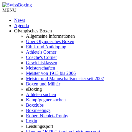
MENÜ
News
Agenda
Olympisches Boxen
Allgemeine Informationen
Über Olympisches Boxen
Ethik und Antidoping
Athlete's Corner
Coache's Corner
Gewichtsklassen
Meisterschaften
Meister von 1913 bis 2006
Meister und Mannschaftsmeister seit 2007
Boxen und Militär
eBoxing
Athleten suchen
Kampfgegner suchen
Boxclubs
Boxmeetings
Robert Nicolet-Trophy
Login
Leistungssport
Planung / RTP / Termine Leistungssport