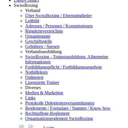
Light-Contact
SwissBoxing
Verband
Über SwissBoxing / Ehrenmitglieder
Leitbild
Adressen / Personen / Kommissionen
Ringärzteverzeichnis
Organigramm
Geschäftsstelle
Gebühren / Spesen
Verbandsausbildung
SwissBoxing - Trainerausbildung. Allgemeine
Informationen
Fortbildungspflicht / Fortbildungsangebote
Nothilfekurs
Onlinetest
Lizenzierte Trainer
Diverses
Medien & Marketing
Links
Protokolle Delegiertenversammlungen
Reglemente / Formulare / Statuten / Know how
Rechtspflege-Reglement
Organisationsreglement SwissBoxing
Login