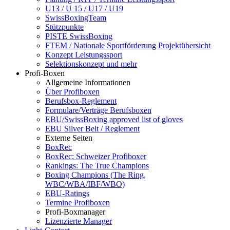
U13 / U 15 / U17 / U19
SwissBoxingTeam
Stützpunkte
PISTE SwissBoxing
FTEM / Nationale Sportförderung Projektübersicht
Konzept Leistungssport
Selektionskonzept und mehr
Profi-Boxen
Allgemeine Informationen
Über Profiboxen
Berufsbox-Reglement
Formulare/Verträge Berufsboxen
EBU/SwissBoxing approved list of gloves
EBU Silver Belt / Reglement
Externe Seiten
BoxRec
BoxRec: Schweizer Profiboxer
Rankings: The True Champions
Boxing Champions (The Ring,
WBC/WBA/IBF/WBO)
EBU-Ratings
Termine Profiboxen
Profi-Boxmanager
Lizenzierte Manager