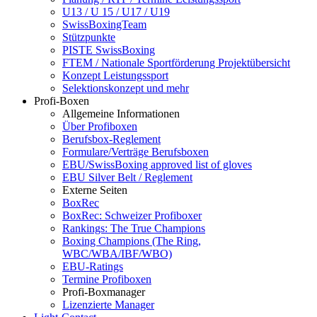
U13 / U 15 / U17 / U19
SwissBoxingTeam
Stützpunkte
PISTE SwissBoxing
FTEM / Nationale Sportförderung Projektübersicht
Konzept Leistungssport
Selektionskonzept und mehr
Profi-Boxen
Allgemeine Informationen
Über Profiboxen
Berufsbox-Reglement
Formulare/Verträge Berufsboxen
EBU/SwissBoxing approved list of gloves
EBU Silver Belt / Reglement
Externe Seiten
BoxRec
BoxRec: Schweizer Profiboxer
Rankings: The True Champions
Boxing Champions (The Ring,
WBC/WBA/IBF/WBO)
EBU-Ratings
Termine Profiboxen
Profi-Boxmanager
Lizenzierte Manager