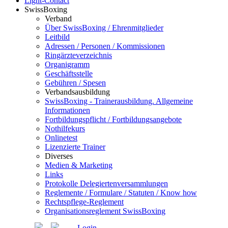
Light-Contact
SwissBoxing
Verband
Über SwissBoxing / Ehrenmitglieder
Leitbild
Adressen / Personen / Kommissionen
Ringärzteverzeichnis
Organigramm
Geschäftsstelle
Gebühren / Spesen
Verbandsausbildung
SwissBoxing - Trainerausbildung. Allgemeine
Informationen
Fortbildungspflicht / Fortbildungsangebote
Nothilfekurs
Onlinetest
Lizenzierte Trainer
Diverses
Medien & Marketing
Links
Protokolle Delegiertenversammlungen
Reglemente / Formulare / Statuten / Know how
Rechtspflege-Reglement
Organisationsreglement SwissBoxing
Login