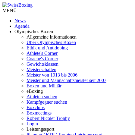
MENÜ
News
Agenda
Olympisches Boxen
Allgemeine Informationen
Über Olympisches Boxen
Ethik und Antidoping
Athlete's Corner
Coache's Corner
Gewichtsklassen
Meisterschaften
Meister von 1913 bis 2006
Meister und Mannschaftsmeister seit 2007
Boxen und Militär
eBoxing
Athleten suchen
Kampfgegner suchen
Boxclubs
Boxmeetings
Robert Nicolet-Trophy
Login
Leistungssport
Planung / RTP / Termine Leistungssport