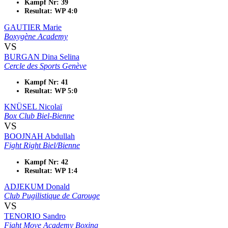
Kampf Nr: 39
Resultat: WP 4:0
GAUTIER Marie
Boxygène Academy
VS
BURGAN Dina Selina
Cercle des Sports Genève
Kampf Nr: 41
Resultat: WP 5:0
KNÜSEL Nicolaï
Box Club Biel-Bienne
VS
BOOJNAH Abdullah
Fight Right Biel/Bienne
Kampf Nr: 42
Resultat: WP 1:4
ADJEKUM Donald
Club Pugilistique de Carouge
VS
TENORIO Sandro
Fight Move Academy Boxing