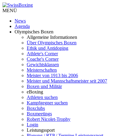
MENÜ
News
Agenda
Olympisches Boxen
Allgemeine Informationen
Über Olympisches Boxen
Ethik und Antidoping
Athlete's Corner
Coache's Corner
Gewichtsklassen
Meisterschaften
Meister von 1913 bis 2006
Meister und Mannschaftsmeister seit 2007
Boxen und Militär
eBoxing
Athleten suchen
Kampfgegner suchen
Boxclubs
Boxmeetings
Robert Nicolet-Trophy
Login
Leistungssport
Planung / RTP / Termine Leistungssport