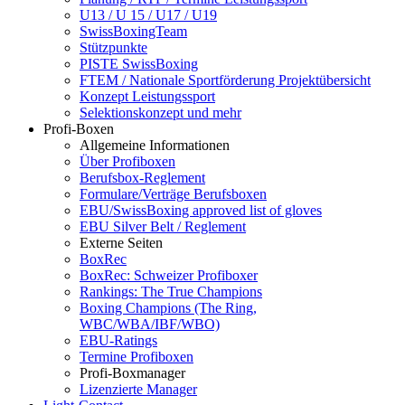
U13 / U 15 / U17 / U19
SwissBoxingTeam
Stützpunkte
PISTE SwissBoxing
FTEM / Nationale Sportförderung Projektübersicht
Konzept Leistungssport
Selektionskonzept und mehr
Profi-Boxen
Allgemeine Informationen
Über Profiboxen
Berufsbox-Reglement
Formulare/Verträge Berufsboxen
EBU/SwissBoxing approved list of gloves
EBU Silver Belt / Reglement
Externe Seiten
BoxRec
BoxRec: Schweizer Profiboxer
Rankings: The True Champions
Boxing Champions (The Ring,
WBC/WBA/IBF/WBO)
EBU-Ratings
Termine Profiboxen
Profi-Boxmanager
Lizenzierte Manager