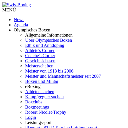
MENÜ
News
Agenda
Olympisches Boxen
Allgemeine Informationen
Über Olympisches Boxen
Ethik und Antidoping
Athlete's Corner
Coache's Corner
Gewichtsklassen
Meisterschaften
Meister von 1913 bis 2006
Meister und Mannschaftsmeister seit 2007
Boxen und Militär
eBoxing
Athleten suchen
Kampfgegner suchen
Boxclubs
Boxmeetings
Robert Nicolet-Trophy
Login
Leistungssport
Planung / RTP / Termine Leistungssport