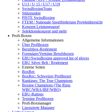
U13 / U 15 / U17 / U19
SwissBoxingTeam
Stützpunkte
PISTE SwissBoxing
FTEM / Nationale Sportförderung Projektübersicht
Konzept Leistungssport
Selektionskonzept und mehr
Profi-Boxen
Allgemeine Informationen
Über Profiboxen
Berufsbox-Reglement
Formulare/Verträge Berufsboxen
EBU/SwissBoxing approved list of gloves
EBU Silver Belt / Reglement
Externe Seiten
BoxRec
BoxRec: Schweizer Profiboxer
Rankings: The True Champions
Boxing Champions (The Ring,
WBC/WBA/IBF/WBO)
EBU-Ratings
Termine Profiboxen
Profi-Boxmanager
Lizenzierte Manager