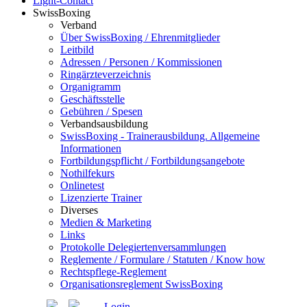
Light-Contact
SwissBoxing
Verband
Über SwissBoxing / Ehrenmitglieder
Leitbild
Adressen / Personen / Kommissionen
Ringärzteverzeichnis
Organigramm
Geschäftsstelle
Gebühren / Spesen
Verbandsausbildung
SwissBoxing - Trainerausbildung. Allgemeine
Informationen
Fortbildungspflicht / Fortbildungsangebote
Nothilfekurs
Onlinetest
Lizenzierte Trainer
Diverses
Medien & Marketing
Links
Protokolle Delegiertenversammlungen
Reglemente / Formulare / Statuten / Know how
Rechtspflege-Reglement
Organisationsreglement SwissBoxing
Login