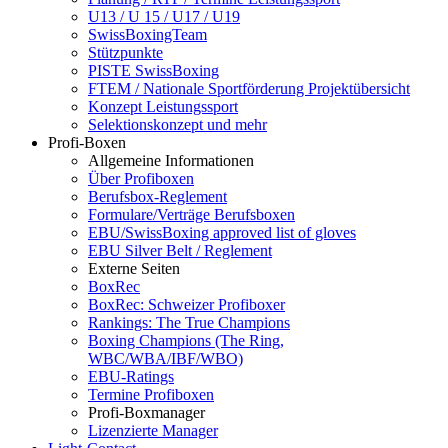
U13 / U 15 / U17 / U19
SwissBoxingTeam
Stützpunkte
PISTE SwissBoxing
FTEM / Nationale Sportförderung Projektübersicht
Konzept Leistungssport
Selektionskonzept und mehr
Profi-Boxen
Allgemeine Informationen
Über Profiboxen
Berufsbox-Reglement
Formulare/Verträge Berufsboxen
EBU/SwissBoxing approved list of gloves
EBU Silver Belt / Reglement
Externe Seiten
BoxRec
BoxRec: Schweizer Profiboxer
Rankings: The True Champions
Boxing Champions (The Ring,
WBC/WBA/IBF/WBO)
EBU-Ratings
Termine Profiboxen
Profi-Boxmanager
Lizenzierte Manager