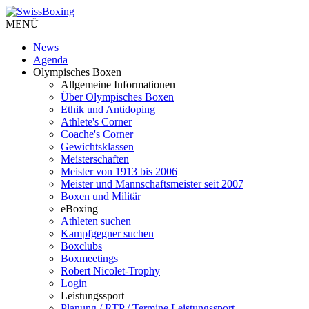
MENÜ
News
Agenda
Olympisches Boxen
Allgemeine Informationen
Über Olympisches Boxen
Ethik und Antidoping
Athlete's Corner
Coache's Corner
Gewichtsklassen
Meisterschaften
Meister von 1913 bis 2006
Meister und Mannschaftsmeister seit 2007
Boxen und Militär
eBoxing
Athleten suchen
Kampfgegner suchen
Boxclubs
Boxmeetings
Robert Nicolet-Trophy
Login
Leistungssport
Planung / RTP / Termine Leistungssport