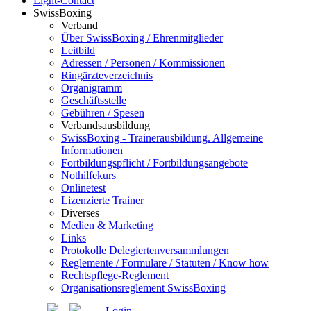
Light-Contact
SwissBoxing
Verband
Über SwissBoxing / Ehrenmitglieder
Leitbild
Adressen / Personen / Kommissionen
Ringärzteverzeichnis
Organigramm
Geschäftsstelle
Gebühren / Spesen
Verbandsausbildung
SwissBoxing - Trainerausbildung. Allgemeine
Informationen
Fortbildungspflicht / Fortbildungsangebote
Nothilfekurs
Onlinetest
Lizenzierte Trainer
Diverses
Medien & Marketing
Links
Protokolle Delegiertenversammlungen
Reglemente / Formulare / Statuten / Know how
Rechtspflege-Reglement
Organisationsreglement SwissBoxing
Login