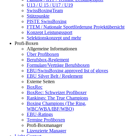
U13 / U 15 / U17 / U19
SwissBoxingTeam
Stützpunkte
PISTE SwissBoxing
FTEM / Nationale Sportförderung Projektübersicht
Konzept Leistungssport
Selektionskonzept und mehr
Profi-Boxen
Allgemeine Informationen
Über Profiboxen
Berufsbox-Reglement
Formulare/Verträge Berufsboxen
EBU/SwissBoxing approved list of gloves
EBU Silver Belt / Reglement
Externe Seiten
BoxRec
BoxRec: Schweizer Profiboxer
Rankings: The True Champions
Boxing Champions (The Ring,
WBC/WBA/IBF/WBO)
EBU-Ratings
Termine Profiboxen
Profi-Boxmanager
Lizenzierte Manager