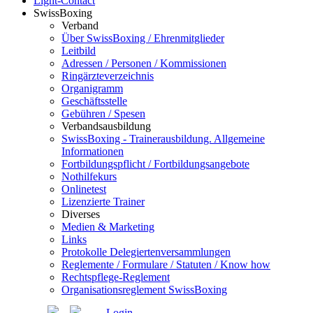
Light-Contact
SwissBoxing
Verband
Über SwissBoxing / Ehrenmitglieder
Leitbild
Adressen / Personen / Kommissionen
Ringärzteverzeichnis
Organigramm
Geschäftsstelle
Gebühren / Spesen
Verbandsausbildung
SwissBoxing - Trainerausbildung. Allgemeine
Informationen
Fortbildungspflicht / Fortbildungsangebote
Nothilfekurs
Onlinetest
Lizenzierte Trainer
Diverses
Medien & Marketing
Links
Protokolle Delegiertenversammlungen
Reglemente / Formulare / Statuten / Know how
Rechtspflege-Reglement
Organisationsreglement SwissBoxing
Login