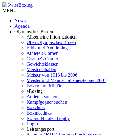
MENÜ
News
Agenda
Olympisches Boxen
Allgemeine Informationen
Über Olympisches Boxen
Ethik und Antidoping
Athlete's Corner
Coache's Corner
Gewichtsklassen
Meisterschaften
Meister von 1913 bis 2006
Meister und Mannschaftsmeister seit 2007
Boxen und Militär
eBoxing
Athleten suchen
Kampfgegner suchen
Boxclubs
Boxmeetings
Robert Nicolet-Trophy
Login
Leistungssport
Planung / RTP / Termine Leistungssport