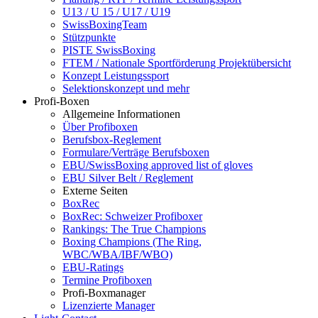
U13 / U 15 / U17 / U19
SwissBoxingTeam
Stützpunkte
PISTE SwissBoxing
FTEM / Nationale Sportförderung Projektübersicht
Konzept Leistungssport
Selektionskonzept und mehr
Profi-Boxen
Allgemeine Informationen
Über Profiboxen
Berufsbox-Reglement
Formulare/Verträge Berufsboxen
EBU/SwissBoxing approved list of gloves
EBU Silver Belt / Reglement
Externe Seiten
BoxRec
BoxRec: Schweizer Profiboxer
Rankings: The True Champions
Boxing Champions (The Ring,
WBC/WBA/IBF/WBO)
EBU-Ratings
Termine Profiboxen
Profi-Boxmanager
Lizenzierte Manager