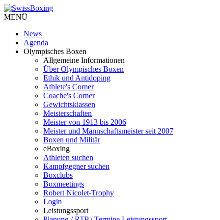
MENÜ
News
Agenda
Olympisches Boxen
Allgemeine Informationen
Über Olympisches Boxen
Ethik und Antidoping
Athlete's Corner
Coache's Corner
Gewichtsklassen
Meisterschaften
Meister von 1913 bis 2006
Meister und Mannschaftsmeister seit 2007
Boxen und Militär
eBoxing
Athleten suchen
Kampfgegner suchen
Boxclubs
Boxmeetings
Robert Nicolet-Trophy
Login
Leistungssport
Planung / RTP / Termine Leistungssport