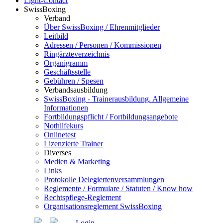
Light-Contact
SwissBoxing
Verband
Über SwissBoxing / Ehrenmitglieder
Leitbild
Adressen / Personen / Kommissionen
Ringärzteverzeichnis
Organigramm
Geschäftsstelle
Gebühren / Spesen
Verbandsausbildung
SwissBoxing - Trainerausbildung. Allgemeine
Informationen
Fortbildungspflicht / Fortbildungsangebote
Nothilfekurs
Onlinetest
Lizenzierte Trainer
Diverses
Medien & Marketing
Links
Protokolle Delegiertenversammlungen
Reglemente / Formulare / Statuten / Know how
Rechtspflege-Reglement
Organisationsreglement SwissBoxing
Login