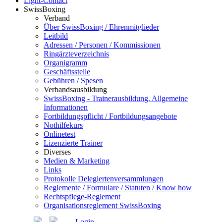
Light-Contact
SwissBoxing
Verband
Über SwissBoxing / Ehrenmitglieder
Leitbild
Adressen / Personen / Kommissionen
Ringärzteverzeichnis
Organigramm
Geschäftsstelle
Gebühren / Spesen
Verbandsausbildung
SwissBoxing - Trainerausbildung. Allgemeine
Informationen
Fortbildungspflicht / Fortbildungsangebote
Nothilfekurs
Onlinetest
Lizenzierte Trainer
Diverses
Medien & Marketing
Links
Protokolle Delegiertenversammlungen
Reglemente / Formulare / Statuten / Know how
Rechtspflege-Reglement
Organisationsreglement SwissBoxing
Login