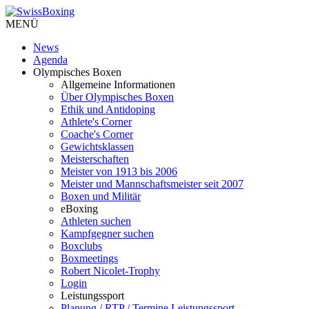
MENÜ
News
Agenda
Olympisches Boxen
Allgemeine Informationen
Über Olympisches Boxen
Ethik und Antidoping
Athlete's Corner
Coache's Corner
Gewichtsklassen
Meisterschaften
Meister von 1913 bis 2006
Meister und Mannschaftsmeister seit 2007
Boxen und Militär
eBoxing
Athleten suchen
Kampfgegner suchen
Boxclubs
Boxmeetings
Robert Nicolet-Trophy
Login
Leistungssport
Planung / RTP / Termine Leistungssport