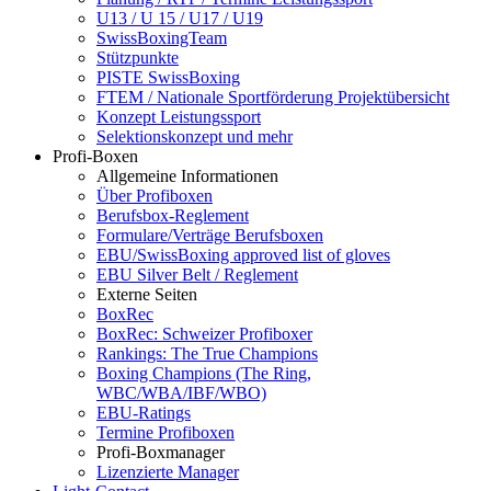
U13 / U 15 / U17 / U19
SwissBoxingTeam
Stützpunkte
PISTE SwissBoxing
FTEM / Nationale Sportförderung Projektübersicht
Konzept Leistungssport
Selektionskonzept und mehr
Profi-Boxen
Allgemeine Informationen
Über Profiboxen
Berufsbox-Reglement
Formulare/Verträge Berufsboxen
EBU/SwissBoxing approved list of gloves
EBU Silver Belt / Reglement
Externe Seiten
BoxRec
BoxRec: Schweizer Profiboxer
Rankings: The True Champions
Boxing Champions (The Ring,
WBC/WBA/IBF/WBO)
EBU-Ratings
Termine Profiboxen
Profi-Boxmanager
Lizenzierte Manager