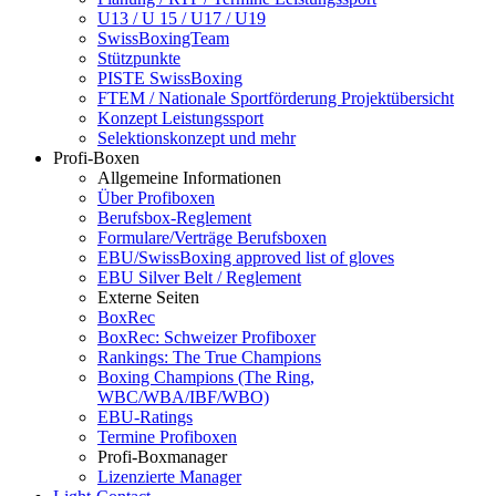
U13 / U 15 / U17 / U19
SwissBoxingTeam
Stützpunkte
PISTE SwissBoxing
FTEM / Nationale Sportförderung Projektübersicht
Konzept Leistungssport
Selektionskonzept und mehr
Profi-Boxen
Allgemeine Informationen
Über Profiboxen
Berufsbox-Reglement
Formulare/Verträge Berufsboxen
EBU/SwissBoxing approved list of gloves
EBU Silver Belt / Reglement
Externe Seiten
BoxRec
BoxRec: Schweizer Profiboxer
Rankings: The True Champions
Boxing Champions (The Ring,
WBC/WBA/IBF/WBO)
EBU-Ratings
Termine Profiboxen
Profi-Boxmanager
Lizenzierte Manager