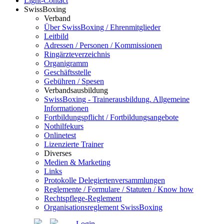
Light-Contact
SwissBoxing
Verband
Über SwissBoxing / Ehrenmitglieder
Leitbild
Adressen / Personen / Kommissionen
Ringärzteverzeichnis
Organigramm
Geschäftsstelle
Gebühren / Spesen
Verbandsausbildung
SwissBoxing - Trainerausbildung. Allgemeine
Informationen
Fortbildungspflicht / Fortbildungsangebote
Nothilfekurs
Onlinetest
Lizenzierte Trainer
Diverses
Medien & Marketing
Links
Protokolle Delegiertenversammlungen
Reglemente / Formulare / Statuten / Know how
Rechtspflege-Reglement
Organisationsreglement SwissBoxing
Login