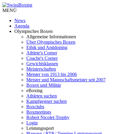
MENÜ
News
Agenda
Olympisches Boxen
Allgemeine Informationen
Über Olympisches Boxen
Ethik und Antidoping
Athlete's Corner
Coache's Corner
Gewichtsklassen
Meisterschaften
Meister von 1913 bis 2006
Meister und Mannschaftsmeister seit 2007
Boxen und Militär
eBoxing
Athleten suchen
Kampfgegner suchen
Boxclubs
Boxmeetings
Robert Nicolet-Trophy
Login
Leistungssport
Planung / RTP / Termine Leistungssport