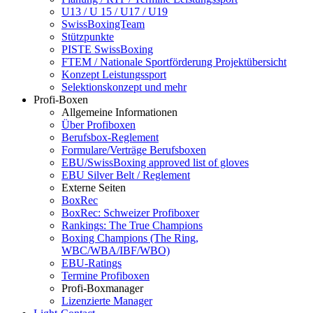
U13 / U 15 / U17 / U19
SwissBoxingTeam
Stützpunkte
PISTE SwissBoxing
FTEM / Nationale Sportförderung Projektübersicht
Konzept Leistungssport
Selektionskonzept und mehr
Profi-Boxen
Allgemeine Informationen
Über Profiboxen
Berufsbox-Reglement
Formulare/Verträge Berufsboxen
EBU/SwissBoxing approved list of gloves
EBU Silver Belt / Reglement
Externe Seiten
BoxRec
BoxRec: Schweizer Profiboxer
Rankings: The True Champions
Boxing Champions (The Ring,
WBC/WBA/IBF/WBO)
EBU-Ratings
Termine Profiboxen
Profi-Boxmanager
Lizenzierte Manager