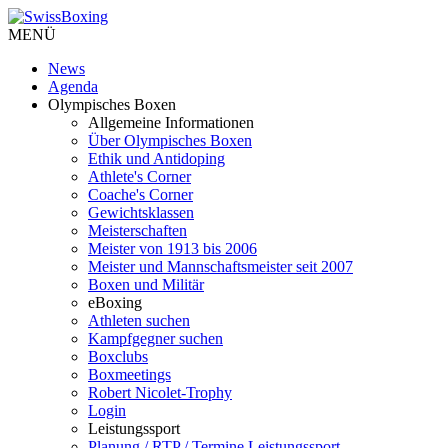
MENÜ
News
Agenda
Olympisches Boxen
Allgemeine Informationen
Über Olympisches Boxen
Ethik und Antidoping
Athlete's Corner
Coache's Corner
Gewichtsklassen
Meisterschaften
Meister von 1913 bis 2006
Meister und Mannschaftsmeister seit 2007
Boxen und Militär
eBoxing
Athleten suchen
Kampfgegner suchen
Boxclubs
Boxmeetings
Robert Nicolet-Trophy
Login
Leistungssport
Planung / RTP / Termine Leistungssport