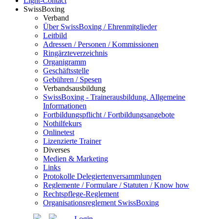
Light-Contact
SwissBoxing
Verband
Über SwissBoxing / Ehrenmitglieder
Leitbild
Adressen / Personen / Kommissionen
Ringärzteverzeichnis
Organigramm
Geschäftsstelle
Gebühren / Spesen
Verbandsausbildung
SwissBoxing - Trainerausbildung. Allgemeine
Informationen
Fortbildungspflicht / Fortbildungsangebote
Nothilfekurs
Onlinetest
Lizenzierte Trainer
Diverses
Medien & Marketing
Links
Protokolle Delegiertenversammlungen
Reglemente / Formulare / Statuten / Know how
Rechtspflege-Reglement
Organisationsreglement SwissBoxing
Login