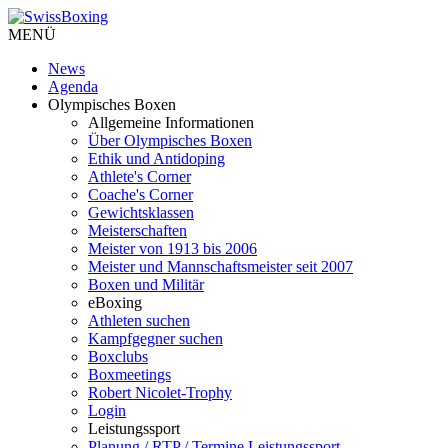
MENÜ
News
Agenda
Olympisches Boxen
Allgemeine Informationen
Über Olympisches Boxen
Ethik und Antidoping
Athlete's Corner
Coache's Corner
Gewichtsklassen
Meisterschaften
Meister von 1913 bis 2006
Meister und Mannschaftsmeister seit 2007
Boxen und Militär
eBoxing
Athleten suchen
Kampfgegner suchen
Boxclubs
Boxmeetings
Robert Nicolet-Trophy
Login
Leistungssport
Planung / RTP / Termine Leistungssport