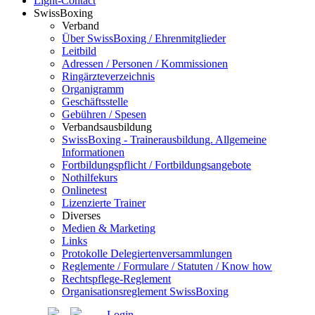
Light-Contact
SwissBoxing
Verband
Über SwissBoxing / Ehrenmitglieder
Leitbild
Adressen / Personen / Kommissionen
Ringärzteverzeichnis
Organigramm
Geschäftsstelle
Gebühren / Spesen
Verbandsausbildung
SwissBoxing - Trainerausbildung. Allgemeine
Informationen
Fortbildungspflicht / Fortbildungsangebote
Nothilfekurs
Onlinetest
Lizenzierte Trainer
Diverses
Medien & Marketing
Links
Protokolle Delegiertenversammlungen
Reglemente / Formulare / Statuten / Know how
Rechtspflege-Reglement
Organisationsreglement SwissBoxing
Login