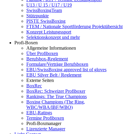
U13 / U 15 / U17 / U19
SwissBoxingTeam
Stützpunkte
PISTE SwissBoxing
FTEM / Nationale Sportförderung Projektübersicht
Konzept Leistungssport
Selektionskonzept und mehr
Profi-Boxen
Allgemeine Informationen
Über Profiboxen
Berufsbox-Reglement
Formulare/Verträge Berufsboxen
EBU/SwissBoxing approved list of gloves
EBU Silver Belt / Reglement
Externe Seiten
BoxRec
BoxRec: Schweizer Profiboxer
Rankings: The True Champions
Boxing Champions (The Ring,
WBC/WBA/IBF/WBO)
EBU-Ratings
Termine Profiboxen
Profi-Boxmanager
Lizenzierte Manager