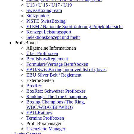
U13 / U 15 / U17 / U19
SwissBoxingTeam
Stützpunkte
PISTE SwissBoxing
FTEM / Nationale Sportförderung Projektübersicht
Konzept Leistungssport
Selektionskonzept und mehr
Profi-Boxen
Allgemeine Informationen
Über Profiboxen
Berufsbox-Reglement
Formulare/Verträge Berufsboxen
EBU/SwissBoxing approved list of gloves
EBU Silver Belt / Reglement
Externe Seiten
BoxRec
BoxRec: Schweizer Profiboxer
Rankings: The True Champions
Boxing Champions (The Ring,
WBC/WBA/IBF/WBO)
EBU-Ratings
Termine Profiboxen
Profi-Boxmanager
Lizenzierte Manager