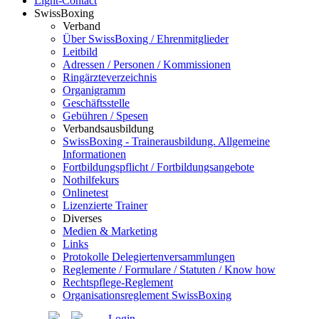
Light-Contact
SwissBoxing
Verband
Über SwissBoxing / Ehrenmitglieder
Leitbild
Adressen / Personen / Kommissionen
Ringärzteverzeichnis
Organigramm
Geschäftsstelle
Gebühren / Spesen
Verbandsausbildung
SwissBoxing - Trainerausbildung. Allgemeine
Informationen
Fortbildungspflicht / Fortbildungsangebote
Nothilfekurs
Onlinetest
Lizenzierte Trainer
Diverses
Medien & Marketing
Links
Protokolle Delegiertenversammlungen
Reglemente / Formulare / Statuten / Know how
Rechtspflege-Reglement
Organisationsreglement SwissBoxing
Login