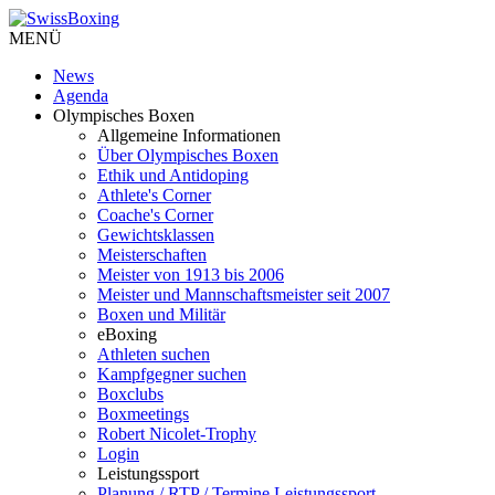
MENÜ
News
Agenda
Olympisches Boxen
Allgemeine Informationen
Über Olympisches Boxen
Ethik und Antidoping
Athlete's Corner
Coache's Corner
Gewichtsklassen
Meisterschaften
Meister von 1913 bis 2006
Meister und Mannschaftsmeister seit 2007
Boxen und Militär
eBoxing
Athleten suchen
Kampfgegner suchen
Boxclubs
Boxmeetings
Robert Nicolet-Trophy
Login
Leistungssport
Planung / RTP / Termine Leistungssport