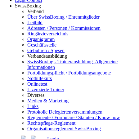
Light-Contact
SwissBoxing
Verband
Über SwissBoxing / Ehrenmitglieder
Leitbild
Adressen / Personen / Kommissionen
Ringärzteverzeichnis
Organigramm
Geschäftsstelle
Gebühren / Spesen
Verbandsausbildung
SwissBoxing - Trainerausbildung. Allgemeine
Informationen
Fortbildungspflicht / Fortbildungsangebote
Nothilfekurs
Onlinetest
Lizenzierte Trainer
Diverses
Medien & Marketing
Links
Protokolle Delegiertenversammlungen
Reglemente / Formulare / Statuten / Know how
Rechtspflege-Reglement
Organisationsreglement SwissBoxing
Login