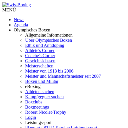
MENÜ
News
Agenda
Olympisches Boxen
Allgemeine Informationen
Über Olympisches Boxen
Ethik und Antidoping
Athlete's Corner
Coache's Corner
Gewichtsklassen
Meisterschaften
Meister von 1913 bis 2006
Meister und Mannschaftsmeister seit 2007
Boxen und Militär
eBoxing
Athleten suchen
Kampfgegner suchen
Boxclubs
Boxmeetings
Robert Nicolet-Trophy
Login
Leistungssport
Planung / RTP / Termine Leistungssport