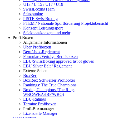
U13 / U 15 / U17 / U19
SwissBoxingTeam
Stützpunkte
PISTE SwissBoxing
FTEM / Nationale Sportförderung Projektübersicht
Konzept Leistungssport
Selektionskonzept und mehr
Profi-Boxen
Allgemeine Informationen
Über Profiboxen
Berufsbox-Reglement
Formulare/Verträge Berufsboxen
EBU/SwissBoxing approved list of gloves
EBU Silver Belt / Reglement
Externe Seiten
BoxRec
BoxRec: Schweizer Profiboxer
Rankings: The True Champions
Boxing Champions (The Ring,
WBC/WBA/IBF/WBO)
EBU-Ratings
Termine Profiboxen
Profi-Boxmanager
Lizenzierte Manager