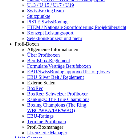
U13 / U 15 / U17 / U19
SwissBoxingTeam
Stützpunkte
PISTE SwissBoxing
FTEM / Nationale Sportförderung Projektübersicht
Konzept Leistungssport
Selektionskonzept und mehr
Profi-Boxen
Allgemeine Informationen
Über Profiboxen
Berufsbox-Reglement
Formulare/Verträge Berufsboxen
EBU/SwissBoxing approved list of gloves
EBU Silver Belt / Reglement
Externe Seiten
BoxRec
BoxRec: Schweizer Profiboxer
Rankings: The True Champions
Boxing Champions (The Ring,
WBC/WBA/IBF/WBO)
EBU-Ratings
Termine Profiboxen
Profi-Boxmanager
Lizenzierte Manager