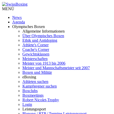
MENÜ
News
Agenda
Olympisches Boxen
Allgemeine Informationen
Über Olympisches Boxen
Ethik und Antidoping
Athlete's Corner
Coache's Corner
Gewichtsklassen
Meisterschaften
Meister von 1913 bis 2006
Meister und Mannschaftsmeister seit 2007
Boxen und Militär
eBoxing
Athleten suchen
Kampfgegner suchen
Boxclubs
Boxmeetings
Robert Nicolet-Trophy
Login
Leistungssport
Planung / RTP / Termine Leistungssport