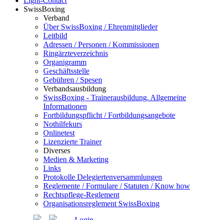
Light-Contact
SwissBoxing
Verband
Über SwissBoxing / Ehrenmitglieder
Leitbild
Adressen / Personen / Kommissionen
Ringärzteverzeichnis
Organigramm
Geschäftsstelle
Gebühren / Spesen
Verbandsausbildung
SwissBoxing - Trainerausbildung. Allgemeine
Informationen
Fortbildungspflicht / Fortbildungsangebote
Nothilfekurs
Onlinetest
Lizenzierte Trainer
Diverses
Medien & Marketing
Links
Protokolle Delegiertenversammlungen
Reglemente / Formulare / Statuten / Know how
Rechtspflege-Reglement
Organisationsreglement SwissBoxing
Login