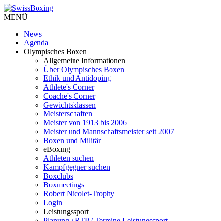
MENÜ
News
Agenda
Olympisches Boxen
Allgemeine Informationen
Über Olympisches Boxen
Ethik und Antidoping
Athlete's Corner
Coache's Corner
Gewichtsklassen
Meisterschaften
Meister von 1913 bis 2006
Meister und Mannschaftsmeister seit 2007
Boxen und Militär
eBoxing
Athleten suchen
Kampfgegner suchen
Boxclubs
Boxmeetings
Robert Nicolet-Trophy
Login
Leistungssport
Planung / RTP / Termine Leistungssport