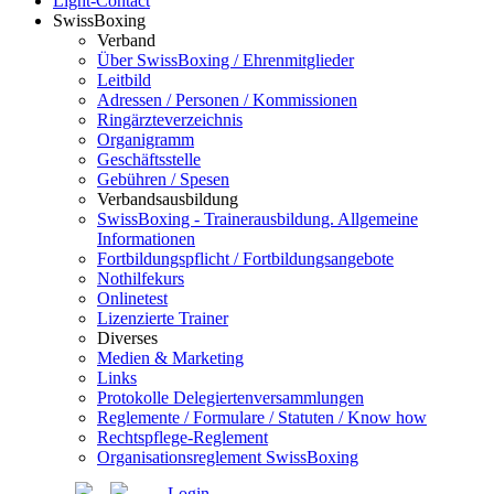
Light-Contact
SwissBoxing
Verband
Über SwissBoxing / Ehrenmitglieder
Leitbild
Adressen / Personen / Kommissionen
Ringärzteverzeichnis
Organigramm
Geschäftsstelle
Gebühren / Spesen
Verbandsausbildung
SwissBoxing - Trainerausbildung. Allgemeine
Informationen
Fortbildungspflicht / Fortbildungsangebote
Nothilfekurs
Onlinetest
Lizenzierte Trainer
Diverses
Medien & Marketing
Links
Protokolle Delegiertenversammlungen
Reglemente / Formulare / Statuten / Know how
Rechtspflege-Reglement
Organisationsreglement SwissBoxing
Login