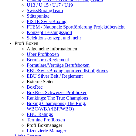
U13 / U 15 / U17 / U19
SwissBoxingTeam
Stützpunkte
PISTE SwissBoxing
FTEM / Nationale Sportförderung Projektübersicht
Konzept Leistungssport
Selektionskonzept und mehr
Profi-Boxen
Allgemeine Informationen
Über Profiboxen
Berufsbox-Reglement
Formulare/Verträge Berufsboxen
EBU/SwissBoxing approved list of gloves
EBU Silver Belt / Reglement
Externe Seiten
BoxRec
BoxRec: Schweizer Profiboxer
Rankings: The True Champions
Boxing Champions (The Ring,
WBC/WBA/IBF/WBO)
EBU-Ratings
Termine Profiboxen
Profi-Boxmanager
Lizenzierte Manager