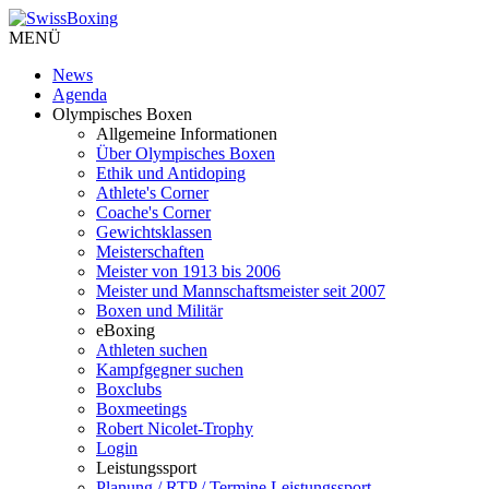
MENÜ
News
Agenda
Olympisches Boxen
Allgemeine Informationen
Über Olympisches Boxen
Ethik und Antidoping
Athlete's Corner
Coache's Corner
Gewichtsklassen
Meisterschaften
Meister von 1913 bis 2006
Meister und Mannschaftsmeister seit 2007
Boxen und Militär
eBoxing
Athleten suchen
Kampfgegner suchen
Boxclubs
Boxmeetings
Robert Nicolet-Trophy
Login
Leistungssport
Planung / RTP / Termine Leistungssport