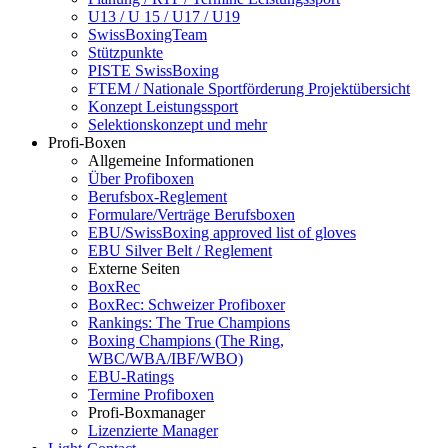
U13 / U 15 / U17 / U19
SwissBoxingTeam
Stützpunkte
PISTE SwissBoxing
FTEM / Nationale Sportförderung Projektübersicht
Konzept Leistungssport
Selektionskonzept und mehr
Profi-Boxen
Allgemeine Informationen
Über Profiboxen
Berufsbox-Reglement
Formulare/Verträge Berufsboxen
EBU/SwissBoxing approved list of gloves
EBU Silver Belt / Reglement
Externe Seiten
BoxRec
BoxRec: Schweizer Profiboxer
Rankings: The True Champions
Boxing Champions (The Ring,
WBC/WBA/IBF/WBO)
EBU-Ratings
Termine Profiboxen
Profi-Boxmanager
Lizenzierte Manager