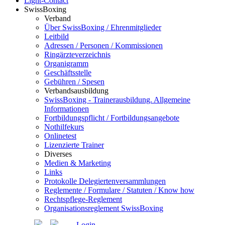
Light-Contact
SwissBoxing
Verband
Über SwissBoxing / Ehrenmitglieder
Leitbild
Adressen / Personen / Kommissionen
Ringärzteverzeichnis
Organigramm
Geschäftsstelle
Gebühren / Spesen
Verbandsausbildung
SwissBoxing - Trainerausbildung. Allgemeine
Informationen
Fortbildungspflicht / Fortbildungsangebote
Nothilfekurs
Onlinetest
Lizenzierte Trainer
Diverses
Medien & Marketing
Links
Protokolle Delegiertenversammlungen
Reglemente / Formulare / Statuten / Know how
Rechtspflege-Reglement
Organisationsreglement SwissBoxing
Login