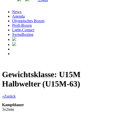
News
Agenda
Olympisches Boxen
Profi-Boxen
Light-Contact
SwissBoxing
Gewichtsklasse: U15M
Halbwelter (U15M-63)
«Zurück
Kampfdauer
3x2min