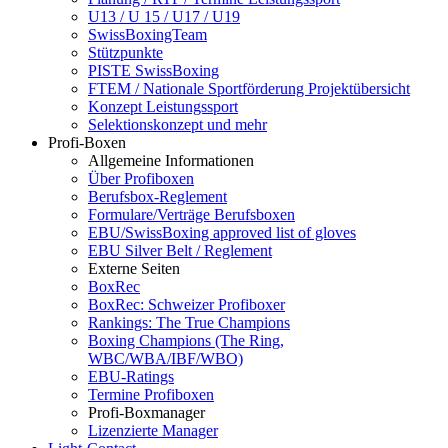
U13 / U 15 / U17 / U19
SwissBoxingTeam
Stützpunkte
PISTE SwissBoxing
FTEM / Nationale Sportförderung Projektübersicht
Konzept Leistungssport
Selektionskonzept und mehr
Profi-Boxen
Allgemeine Informationen
Über Profiboxen
Berufsbox-Reglement
Formulare/Verträge Berufsboxen
EBU/SwissBoxing approved list of gloves
EBU Silver Belt / Reglement
Externe Seiten
BoxRec
BoxRec: Schweizer Profiboxer
Rankings: The True Champions
Boxing Champions (The Ring,
WBC/WBA/IBF/WBO)
EBU-Ratings
Termine Profiboxen
Profi-Boxmanager
Lizenzierte Manager