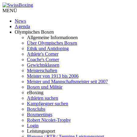
MENÜ
News
Agenda
Olympisches Boxen
Allgemeine Informationen
Über Olympisches Boxen
Ethik und Antidoping
Athlete's Corner
Coache's Corner
Gewichtsklassen
Meisterschaften
Meister von 1913 bis 2006
Meister und Mannschaftsmeister seit 2007
Boxen und Militär
eBoxing
Athleten suchen
Kampfgegner suchen
Boxclubs
Boxmeetings
Robert Nicolet-Trophy
Login
Leistungssport
Planung / RTP / Termine Leistungssport