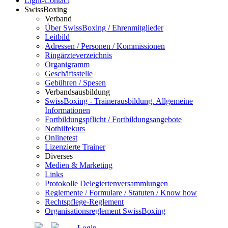
Light-Contact
SwissBoxing
Verband
Über SwissBoxing / Ehrenmitglieder
Leitbild
Adressen / Personen / Kommissionen
Ringärzteverzeichnis
Organigramm
Geschäftsstelle
Gebühren / Spesen
Verbandsausbildung
SwissBoxing - Trainerausbildung. Allgemeine
Informationen
Fortbildungspflicht / Fortbildungsangebote
Nothilfekurs
Onlinetest
Lizenzierte Trainer
Diverses
Medien & Marketing
Links
Protokolle Delegiertenversammlungen
Reglemente / Formulare / Statuten / Know how
Rechtspflege-Reglement
Organisationsreglement SwissBoxing
Login