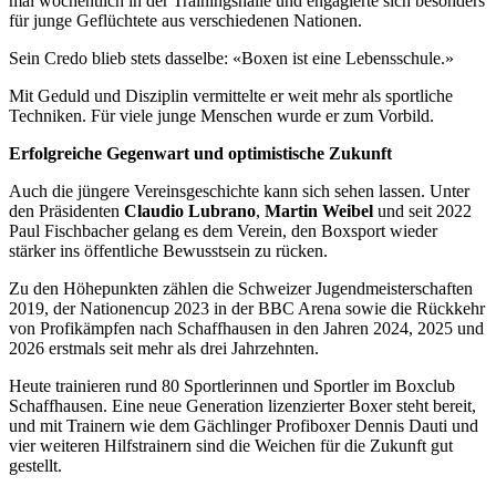
mal wöchentlich in der Trainingshalle und engagierte sich besonders
für junge Geflüchtete aus verschiedenen Nationen.
Sein Credo blieb stets dasselbe: «Boxen ist eine Lebensschule.»
Mit Geduld und Disziplin vermittelte er weit mehr als sportliche
Techniken. Für viele junge Menschen wurde er zum Vorbild.
Erfolgreiche Gegenwart und optimistische Zukunft
Auch die jüngere Vereinsgeschichte kann sich sehen lassen. Unter
den Präsidenten
Claudio Lubrano
,
Martin Weibel
und seit 2022
Paul Fischbacher gelang es dem Verein, den Boxsport wieder
stärker ins öffentliche Bewusstsein zu rücken.
Zu den Höhepunkten zählen die Schweizer Jugendmeisterschaften
2019, der Nationencup 2023 in der BBC Arena sowie die Rückkehr
von Profikämpfen nach Schaffhausen in den Jahren 2024, 2025 und
2026 erstmals seit mehr als drei Jahrzehnten.
Heute trainieren rund 80 Sportlerinnen und Sportler im Boxclub
Schaffhausen. Eine neue Generation lizenzierter Boxer steht bereit,
und mit Trainern wie dem Gächlinger Profiboxer Dennis Dauti und
vier weiteren Hilfstrainern sind die Weichen für die Zukunft gut
gestellt.