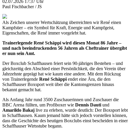
02.07.2026 17:37 Uhr
Paul Fischbacher / JS
Als Zeichen unserer Wertschätzung überreichten wir René einen
Kampfstier – ein Symbol für Kraft, Energie und Kampfgeist,
Eigenschaften, die René immer vorgelebt hat.
Trainerlegende René Schäppi wird diesen Monat 86 Jahre –
und nach beeindruckenden 56 Jahren als Cheftrainer übergibt
er nun sein Amt.
Der Boxclub Schaffhausen feiert sein 90-jähriges Bestehen – und
gleichzeitig den Abschied einer Persönlichkeit, die den Verein über
Jahrzehnte geprägt hat wie kaum eine andere. Mit dem Rückzug
von Trainerlegende
René Schäppi
endet eine Ära, die den
Schaffhauser Boxsport weit über die Kantonsgrenzen hinaus
bekannt gemacht hat.
Als Anfang Jahr rund 3500 Zuschauerinnen und Zuschauer die
BBC Arena füllten, um Profiboxer wie
Dennis Dauti
und
Amarildo Bakaj
live zu erleben, wurde deutlich: Der Boxsport lebt
in Schaffhausen. Kaum jemand hätte sich jedoch vorstellen können,
dass die Geschichte des heutigen Boxclubs einst bescheiden in einer
Schaffhauser Wirtsstube begann.