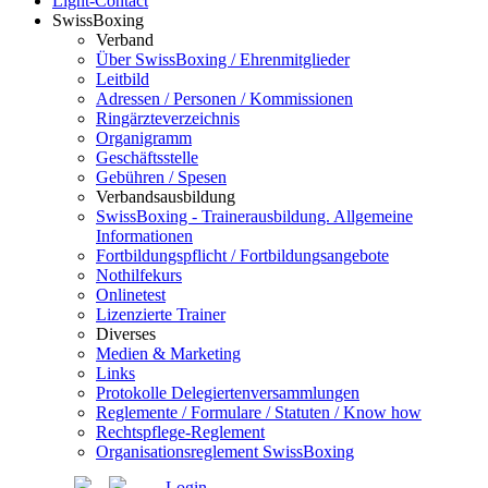
Light-Contact
SwissBoxing
Verband
Über SwissBoxing / Ehrenmitglieder
Leitbild
Adressen / Personen / Kommissionen
Ringärzteverzeichnis
Organigramm
Geschäftsstelle
Gebühren / Spesen
Verbandsausbildung
SwissBoxing - Trainerausbildung. Allgemeine
Informationen
Fortbildungspflicht / Fortbildungsangebote
Nothilfekurs
Onlinetest
Lizenzierte Trainer
Diverses
Medien & Marketing
Links
Protokolle Delegiertenversammlungen
Reglemente / Formulare / Statuten / Know how
Rechtspflege-Reglement
Organisationsreglement SwissBoxing
Login