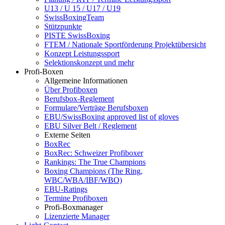
U13 / U 15 / U17 / U19
SwissBoxingTeam
Stützpunkte
PISTE SwissBoxing
FTEM / Nationale Sportförderung Projektübersicht
Konzept Leistungssport
Selektionskonzept und mehr
Profi-Boxen
Allgemeine Informationen
Über Profiboxen
Berufsbox-Reglement
Formulare/Verträge Berufsboxen
EBU/SwissBoxing approved list of gloves
EBU Silver Belt / Reglement
Externe Seiten
BoxRec
BoxRec: Schweizer Profiboxer
Rankings: The True Champions
Boxing Champions (The Ring,
WBC/WBA/IBF/WBO)
EBU-Ratings
Termine Profiboxen
Profi-Boxmanager
Lizenzierte Manager