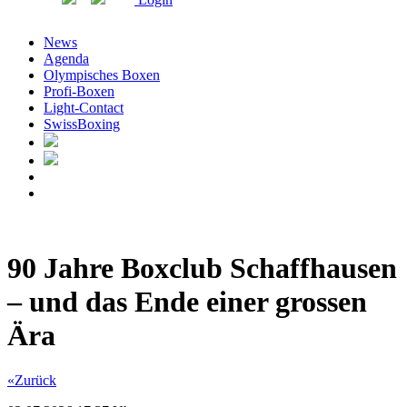
News
Agenda
Olympisches Boxen
Profi-Boxen
Light-Contact
SwissBoxing
90 Jahre Boxclub Schaffhausen
– und das Ende einer grossen
Ära
«Zurück