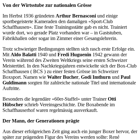
Von der Wirtsstube zur nationalen Grösse
Im Herbst 1936 gründeten
Arthur Bernasconi
und einige
sportbegeisterte Kameraden den damaligen «Sport-Club
Schaffhausen». Eine feste Trainingsstätte gab es nicht. Trainiert
wurde dort, wo gerade Platz vorhanden war – in Gaststuben,
Fabrikhallen oder sogar im Zimmer einer Gesangslehrerin.
Trotz schwieriger Bedingungen stellten sich rasch erste Erfolge ein.
Mit
Aldo Balatti
1940 und
Fredi Huguenin
1942 gewann der
Verein während des Zweiten Weltkriegs seine ersten Schweizer
Meistertitel. In den Nachkriegsjahren entwickelte sich der Box-Club
Schaffhausen ( BCS ) zu einer festen Grösse im Schweizer
Boxsport. Namen wie
Walter Bucher
,
Godi Imthurn
und
Paul
Guldimann
sorgten für zahlreiche nationale Titel und internationale
Auftritte.
Besonders die legendäre «60er-Staffel» unter Trainer
Otti
Hübscher
schrieb Vereinsgeschichte. Die Boxabende im
Schaffhauserhof waren regelmässig ausverkauft.
Der Mann, der Generationen prägte
Aus dieser erfolgreichen Zeit ging auch ein junger Boxer hervor, der
später zur prägenden Figur des Vereins werden sollte: René