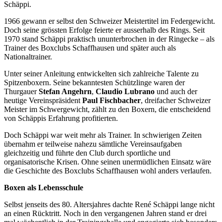
Schäppi.
1966 gewann er selbst den Schweizer Meistertitel im Federgewicht.
Doch seine grössten Erfolge feierte er ausserhalb des Rings. Seit
1970 stand Schäppi praktisch ununterbrochen in der Ringecke – als
Trainer des Boxclubs Schaffhausen und später auch als
Nationaltrainer.
Unter seiner Anleitung entwickelten sich zahlreiche Talente zu
Spitzenboxern. Seine bekanntesten Schützlinge waren der
Thurgauer
Stefan Angehrn
,
Claudio Lubrano
und auch der
heutige Vereinspräsident
Paul Fischbacher
, dreifacher Schweizer
Meister im Schwergewicht, zählt zu den Boxern, die entscheidend
von Schäppis Erfahrung profitierten.
Doch Schäppi war weit mehr als Trainer. In schwierigen Zeiten
übernahm er teilweise nahezu sämtliche Vereinsaufgaben
gleichzeitig und führte den Club durch sportliche und
organisatorische Krisen. Ohne seinen unermüdlichen Einsatz wäre
die Geschichte des Boxclubs Schaffhausen wohl anders verlaufen.
Boxen als Lebensschule
Selbst jenseits des 80. Altersjahres dachte René Schäppi lange nicht
an einen Rücktritt. Noch in den vergangenen Jahren stand er drei