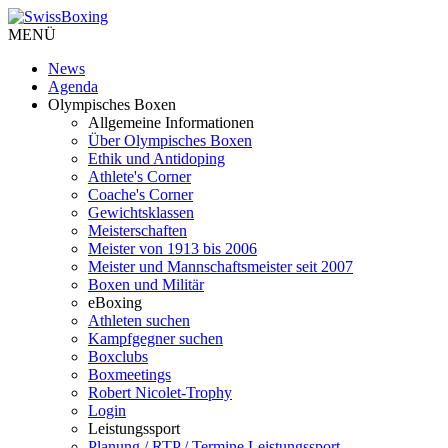
MENÜ
News
Agenda
Olympisches Boxen
Allgemeine Informationen
Über Olympisches Boxen
Ethik und Antidoping
Athlete's Corner
Coache's Corner
Gewichtsklassen
Meisterschaften
Meister von 1913 bis 2006
Meister und Mannschaftsmeister seit 2007
Boxen und Militär
eBoxing
Athleten suchen
Kampfgegner suchen
Boxclubs
Boxmeetings
Robert Nicolet-Trophy
Login
Leistungssport
Planung / RTP / Termine Leistungssport