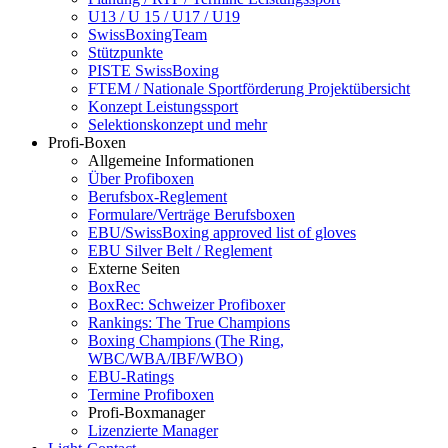
U13 / U 15 / U17 / U19
SwissBoxingTeam
Stützpunkte
PISTE SwissBoxing
FTEM / Nationale Sportförderung Projektübersicht
Konzept Leistungssport
Selektionskonzept und mehr
Profi-Boxen
Allgemeine Informationen
Über Profiboxen
Berufsbox-Reglement
Formulare/Verträge Berufsboxen
EBU/SwissBoxing approved list of gloves
EBU Silver Belt / Reglement
Externe Seiten
BoxRec
BoxRec: Schweizer Profiboxer
Rankings: The True Champions
Boxing Champions (The Ring,
WBC/WBA/IBF/WBO)
EBU-Ratings
Termine Profiboxen
Profi-Boxmanager
Lizenzierte Manager