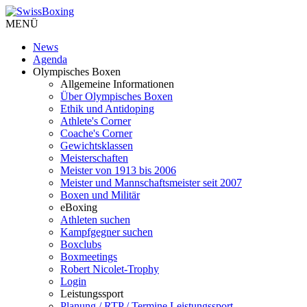
MENÜ
News
Agenda
Olympisches Boxen
Allgemeine Informationen
Über Olympisches Boxen
Ethik und Antidoping
Athlete's Corner
Coache's Corner
Gewichtsklassen
Meisterschaften
Meister von 1913 bis 2006
Meister und Mannschaftsmeister seit 2007
Boxen und Militär
eBoxing
Athleten suchen
Kampfgegner suchen
Boxclubs
Boxmeetings
Robert Nicolet-Trophy
Login
Leistungssport
Planung / RTP / Termine Leistungssport