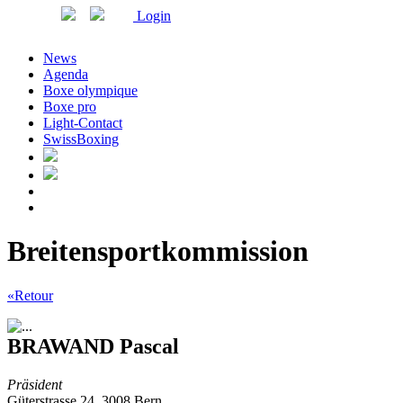
Login
News
Agenda
Boxe olympique
Boxe pro
Light-Contact
SwissBoxing
Breitensportkommission
«Retour
BRAWAND Pascal
Präsident
Güterstrasse 24, 3008 Bern