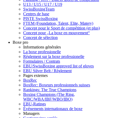
U13 / U15 / U17 / U19
SwissBoxingTeam
Centres de base
PISTE SwissBoxing
FTEM (Foundation, Talent, Elite, Matery)
Concept pour le Sport de compétition (et plus)
Concept pour „La boxe en mouvement“
Concept de sélection
Boxe pro
Informations générales
La boxe professionelle
Règlement sur la boxe professionelle
Formulaires / Contrats
EBU/SwissBoxing approved list of gloves
EBU Silver Belt / Règlement
Pages externes
BoxRec
BoxRec: Boxeurs professionnels suisses
Rankings: The True Champions
Boxing Champions (The Ring,
WBC/WBA/IBF/WBO/IBO)
EBU-Ratings
Événements internationaux de boxe
Managers