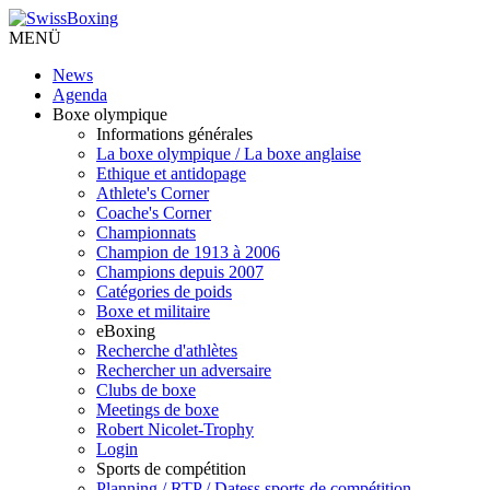
MENÜ
News
Agenda
Boxe olympique
Informations générales
La boxe olympique / La boxe anglaise
Ethique et antidopage
Athlete's Corner
Coache's Corner
Championnats
Champion de 1913 à 2006
Champions depuis 2007
Catégories de poids
Boxe et militaire
eBoxing
Recherche d'athlètes
Rechercher un adversaire
Clubs de boxe
Meetings de boxe
Robert Nicolet-Trophy
Login
Sports de compétition
Planning / RTP / Datess sports de compétition