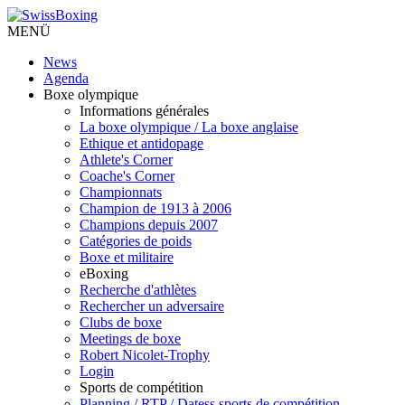
MENÜ
News
Agenda
Boxe olympique
Informations générales
La boxe olympique / La boxe anglaise
Ethique et antidopage
Athlete's Corner
Coache's Corner
Championnats
Champion de 1913 à 2006
Champions depuis 2007
Catégories de poids
Boxe et militaire
eBoxing
Recherche d'athlètes
Rechercher un adversaire
Clubs de boxe
Meetings de boxe
Robert Nicolet-Trophy
Login
Sports de compétition
Planning / RTP / Datess sports de compétition