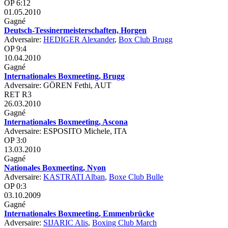
OP 6:12
01.05.2010
Gagné
Deutsch-Tessinermeisterschaften, Horgen
Adversaire:
HEDIGER Alexander
,
Box Club Brugg
OP 9:4
10.04.2010
Gagné
Internationales Boxmeeting, Brugg
Adversaire: GÖREN Fethi, AUT
RET R3
26.03.2010
Gagné
Internationales Boxmeeting, Ascona
Adversaire: ESPOSITO Michele, ITA
OP 3:0
13.03.2010
Gagné
Nationales Boxmeeting, Nyon
Adversaire:
KASTRATI Alban
,
Boxe Club Bulle
OP 0:3
03.10.2009
Gagné
Internationales Boxmeeting, Emmenbrücke
Adversaire:
SIJARIC Alis
,
Boxing Club March