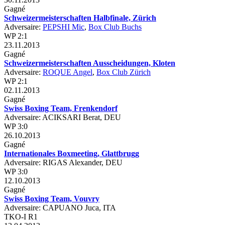
Gagné
Schweizermeisterschaften Halbfinale, Zürich
Adversaire:
PEPSHI Mic
,
Box Club Buchs
WP 2:1
23.11.2013
Gagné
Schweizermeisterschaften Ausscheidungen, Kloten
Adversaire:
ROQUE Angel
,
Box Club Zürich
WP 2:1
02.11.2013
Gagné
Swiss Boxing Team, Frenkendorf
Adversaire: ACIKSARI Berat, DEU
WP 3:0
26.10.2013
Gagné
Internationales Boxmeeting, Glattbrugg
Adversaire: RIGAS Alexander, DEU
WP 3:0
12.10.2013
Gagné
Swiss Boxing Team, Vouvry
Adversaire: CAPUANO Juca, ITA
TKO-I R1