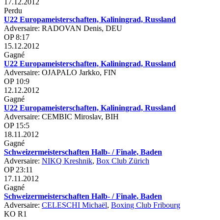
17.12.2012
Perdu
U22 Europameisterschaften, Kaliningrad, Russland
Adversaire: RADOVAN Denis, DEU
OP 8:17
15.12.2012
Gagné
U22 Europameisterschaften, Kaliningrad, Russland
Adversaire: OJAPALO Jarkko, FIN
OP 10:9
12.12.2012
Gagné
U22 Europameisterschaften, Kaliningrad, Russland
Adversaire: CEMBIC Miroslav, BIH
OP 15:5
18.11.2012
Gagné
Schweizermeisterschaften Halb- / Finale, Baden
Adversaire:
NIKQ Kreshnik
,
Box Club Zürich
OP 23:11
17.11.2012
Gagné
Schweizermeisterschaften Halb- / Finale, Baden
Adversaire:
CELESCHI Michaël
,
Boxing Club Fribourg
KO R1