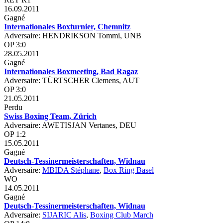
16.09.2011
Gagné
Internationales Boxturnier, Chemnitz
Adversaire: HENDRIKSON Tommi, UNB
OP 3:0
28.05.2011
Gagné
Internationales Boxmeeting, Bad Ragaz
Adversaire: TÜRTSCHER Clemens, AUT
OP 3:0
21.05.2011
Perdu
Swiss Boxing Team, Zürich
Adversaire: AWETISJAN Vertanes, DEU
OP 1:2
15.05.2011
Gagné
Deutsch-Tessinermeisterschaften, Widnau
Adversaire:
MBIDA Stéphane
,
Box Ring Basel
WO
14.05.2011
Gagné
Deutsch-Tessinermeisterschaften, Widnau
Adversaire:
SIJARIC Alis
,
Boxing Club March