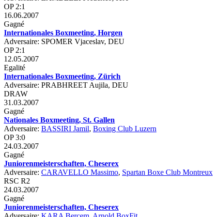
OP 2:1
16.06.2007
Gagné
Internationales Boxmeeting, Horgen
Adversaire: SPOMER Vjaceslav, DEU
OP 2:1
12.05.2007
Egalité
Internationales Boxmeeting, Zürich
Adversaire: PRABHREET Aujila, DEU
DRAW
31.03.2007
Gagné
Nationales Boxmeeting, St. Gallen
Adversaire:
BASSIRI Jamil
,
Boxing Club Luzern
OP 3:0
24.03.2007
Gagné
Juniorenmeisterschaften, Cheserex
Adversaire:
CARAVELLO Massimo
,
Spartan Boxe Club Montreux
RSC R2
24.03.2007
Gagné
Juniorenmeisterschaften, Cheserex
Adversaire:
KARA Bercem
,
Arnold BoxFit