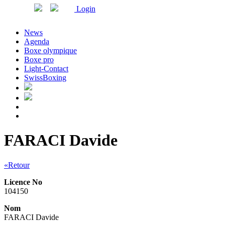
Login
News
Agenda
Boxe olympique
Boxe pro
Light-Contact
SwissBoxing
FARACI Davide
«Retour
Licence No
104150
Nom
FARACI Davide