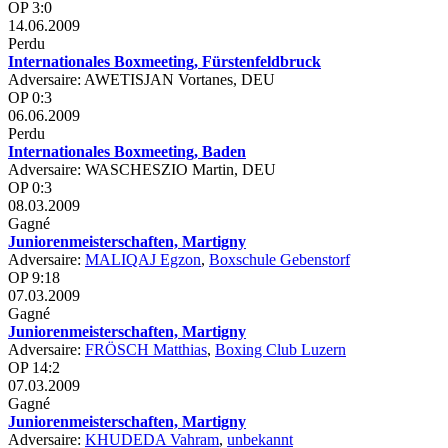
OP 3:0
14.06.2009
Perdu
Internationales Boxmeeting, Fürstenfeldbruck
Adversaire: AWETISJAN Vortanes, DEU
OP 0:3
06.06.2009
Perdu
Internationales Boxmeeting, Baden
Adversaire: WASCHESZIO Martin, DEU
OP 0:3
08.03.2009
Gagné
Juniorenmeisterschaften, Martigny
Adversaire:
MALIQAJ Egzon
,
Boxschule Gebenstorf
OP 9:18
07.03.2009
Gagné
Juniorenmeisterschaften, Martigny
Adversaire:
FRÖSCH Matthias
,
Boxing Club Luzern
OP 14:2
07.03.2009
Gagné
Juniorenmeisterschaften, Martigny
Adversaire:
KHUDEDA Vahram
,
unbekannt