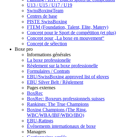
U13 / U15 / U17 / U19
SwissBoxingTeam
Centres de base
PISTE SwissBoxing
FTEM (Foundation, Talent, Elite, Matery)
Concept pour le Sport de compétition (et plus)
Concept pour „La boxe en mouvement“
Concept de sélection
Boxe pro
Informations générales
La boxe professionelle
Règlement sur la boxe professionelle
Formulaires / Contrats
EBU/SwissBoxing approved list of gloves
EBU Silver Belt / Règlement
Pages externes
BoxRec
BoxRec: Boxeurs professionnels suisses
Rankings: The True Champions
Boxing Champions (The Ring,
WBC/WBA/IBF/WBO/IBO)
EBU-Ratings
Événements internationaux de boxe
Managers