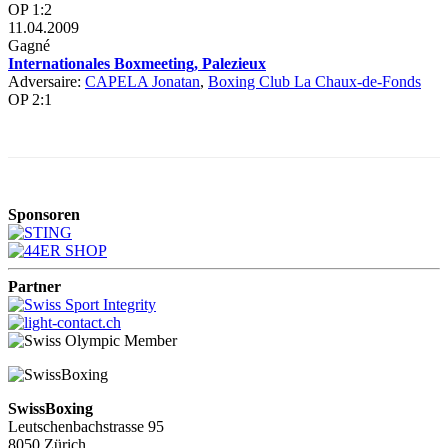
OP 1:2
11.04.2009
Gagné
Internationales Boxmeeting, Palezieux
Adversaire:
CAPELA Jonatan
,
Boxing Club La Chaux-de-Fonds
OP 2:1
Sponsoren
Partner
SwissBoxing
Leutschenbachstrasse 95
8050 Zürich