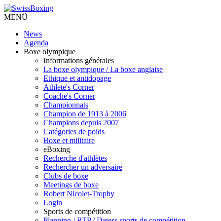
MENÜ
News
Agenda
Boxe olympique
Informations générales
La boxe olympique / La boxe anglaise
Ethique et antidopage
Athlete's Corner
Coache's Corner
Championnats
Champion de 1913 à 2006
Champions depuis 2007
Catégories de poids
Boxe et militaire
eBoxing
Recherche d'athlètes
Rechercher un adversaire
Clubs de boxe
Meetings de boxe
Robert Nicolet-Trophy
Login
Sports de compétition
Planning / RTP / Datess sports de compétition