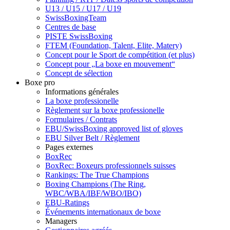
U13 / U15 / U17 / U19
SwissBoxingTeam
Centres de base
PISTE SwissBoxing
FTEM (Foundation, Talent, Elite, Matery)
Concept pour le Sport de compétition (et plus)
Concept pour „La boxe en mouvement“
Concept de sélection
Boxe pro
Informations générales
La boxe professionelle
Règlement sur la boxe professionelle
Formulaires / Contrats
EBU/SwissBoxing approved list of gloves
EBU Silver Belt / Règlement
Pages externes
BoxRec
BoxRec: Boxeurs professionnels suisses
Rankings: The True Champions
Boxing Champions (The Ring,
WBC/WBA/IBF/WBO/IBO)
EBU-Ratings
Événements internationaux de boxe
Managers