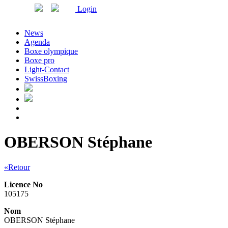
Login
News
Agenda
Boxe olympique
Boxe pro
Light-Contact
SwissBoxing
OBERSON Stéphane
«Retour
Licence No
105175
Nom
OBERSON Stéphane