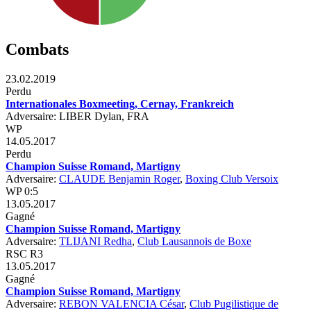
Combats
23.02.2019
Perdu
Internationales Boxmeeting, Cernay, Frankreich
Adversaire: LIBER Dylan, FRA
WP
14.05.2017
Perdu
Champion Suisse Romand, Martigny
Adversaire:
CLAUDE Benjamin Roger
,
Boxing Club Versoix
WP 0:5
13.05.2017
Gagné
Champion Suisse Romand, Martigny
Adversaire:
TLIJANI Redha
,
Club Lausannois de Boxe
RSC R3
13.05.2017
Gagné
Champion Suisse Romand, Martigny
Adversaire:
REBON VALENCIA César
,
Club Pugilistique de