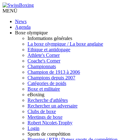
MENÜ
News
Agenda
Boxe olympique
Informations générales
La boxe olympique / La boxe anglaise
Ethique et antidopage
Athlete's Corner
Coache's Corner
Championnats
Champion de 1913 à 2006
Champions depuis 2007
Catégories de poids
Boxe et militaire
eBoxing
Recherche d'athlètes
Rechercher un adversaire
Clubs de boxe
Meetings de boxe
Robert Nicolet-Trophy
Login
Sports de compétition
Planning / RTP / Datess sports de compétition