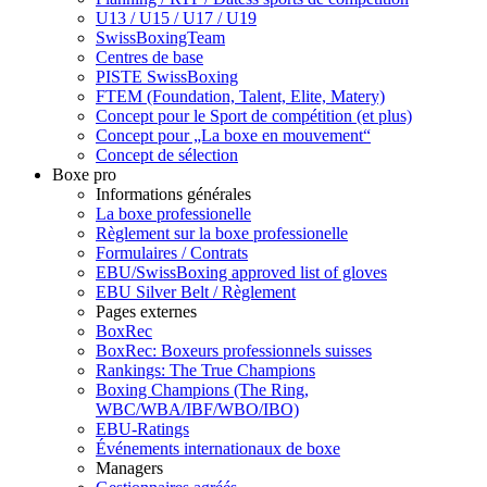
U13 / U15 / U17 / U19
SwissBoxingTeam
Centres de base
PISTE SwissBoxing
FTEM (Foundation, Talent, Elite, Matery)
Concept pour le Sport de compétition (et plus)
Concept pour „La boxe en mouvement“
Concept de sélection
Boxe pro
Informations générales
La boxe professionelle
Règlement sur la boxe professionelle
Formulaires / Contrats
EBU/SwissBoxing approved list of gloves
EBU Silver Belt / Règlement
Pages externes
BoxRec
BoxRec: Boxeurs professionnels suisses
Rankings: The True Champions
Boxing Champions (The Ring,
WBC/WBA/IBF/WBO/IBO)
EBU-Ratings
Événements internationaux de boxe
Managers