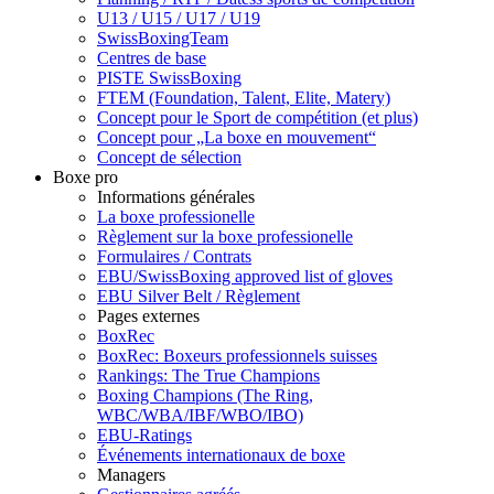
U13 / U15 / U17 / U19
SwissBoxingTeam
Centres de base
PISTE SwissBoxing
FTEM (Foundation, Talent, Elite, Matery)
Concept pour le Sport de compétition (et plus)
Concept pour „La boxe en mouvement“
Concept de sélection
Boxe pro
Informations générales
La boxe professionelle
Règlement sur la boxe professionelle
Formulaires / Contrats
EBU/SwissBoxing approved list of gloves
EBU Silver Belt / Règlement
Pages externes
BoxRec
BoxRec: Boxeurs professionnels suisses
Rankings: The True Champions
Boxing Champions (The Ring,
WBC/WBA/IBF/WBO/IBO)
EBU-Ratings
Événements internationaux de boxe
Managers