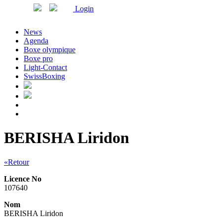
Login
News
Agenda
Boxe olympique
Boxe pro
Light-Contact
SwissBoxing
BERISHA Liridon
«Retour
Licence No
107640
Nom
BERISHA Liridon