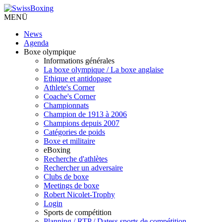
MENÜ
News
Agenda
Boxe olympique
Informations générales
La boxe olympique / La boxe anglaise
Ethique et antidopage
Athlete's Corner
Coache's Corner
Championnats
Champion de 1913 à 2006
Champions depuis 2007
Catégories de poids
Boxe et militaire
eBoxing
Recherche d'athlètes
Rechercher un adversaire
Clubs de boxe
Meetings de boxe
Robert Nicolet-Trophy
Login
Sports de compétition
Planning / RTP / Datess sports de compétition