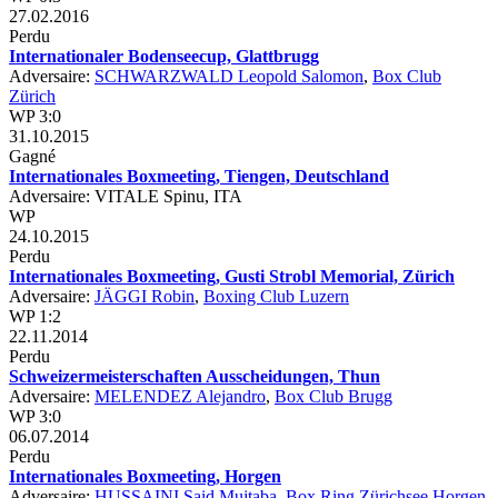
27.02.2016
Perdu
Internationaler Bodenseecup, Glattbrugg
Adversaire:
SCHWARZWALD Leopold Salomon
,
Box Club
Zürich
WP 3:0
31.10.2015
Gagné
Internationales Boxmeeting, Tiengen, Deutschland
Adversaire: VITALE Spinu, ITA
WP
24.10.2015
Perdu
Internationales Boxmeeting, Gusti Strobl Memorial, Zürich
Adversaire:
JÄGGI Robin
,
Boxing Club Luzern
WP 1:2
22.11.2014
Perdu
Schweizermeisterschaften Ausscheidungen, Thun
Adversaire:
MELENDEZ Alejandro
,
Box Club Brugg
WP 3:0
06.07.2014
Perdu
Internationales Boxmeeting, Horgen
Adversaire:
HUSSAINI Said Mujtaba
,
Box Ring Zürichsee Horgen