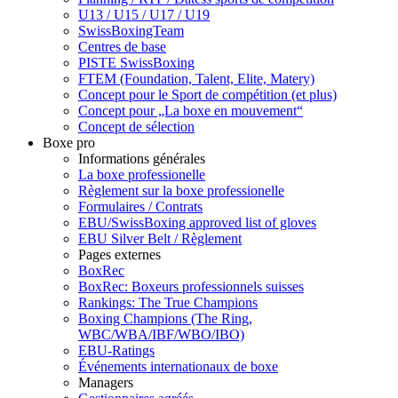
U13 / U15 / U17 / U19
SwissBoxingTeam
Centres de base
PISTE SwissBoxing
FTEM (Foundation, Talent, Elite, Matery)
Concept pour le Sport de compétition (et plus)
Concept pour „La boxe en mouvement“
Concept de sélection
Boxe pro
Informations générales
La boxe professionelle
Règlement sur la boxe professionelle
Formulaires / Contrats
EBU/SwissBoxing approved list of gloves
EBU Silver Belt / Règlement
Pages externes
BoxRec
BoxRec: Boxeurs professionnels suisses
Rankings: The True Champions
Boxing Champions (The Ring,
WBC/WBA/IBF/WBO/IBO)
EBU-Ratings
Événements internationaux de boxe
Managers