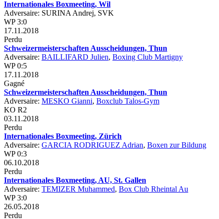
Internationales Boxmeeting, Wil
Adversaire: SURINA Andrej, SVK
WP 3:0
17.11.2018
Perdu
Schweizermeisterschaften Ausscheidungen, Thun
Adversaire:
BAILLIFARD Julien
,
Boxing Club Martigny
WP 0:5
17.11.2018
Gagné
Schweizermeisterschaften Ausscheidungen, Thun
Adversaire:
MESKO Gianni
,
Boxclub Talos-Gym
KO R2
03.11.2018
Perdu
Internationales Boxmeeting, Zürich
Adversaire:
GARCIA RODRIGUEZ Adrian
,
Boxen zur Bildung
WP 0:3
06.10.2018
Perdu
Internationales Boxmeeting, AU, St. Gallen
Adversaire:
TEMIZER Muhammed
,
Box Club Rheintal Au
WP 3:0
26.05.2018
Perdu