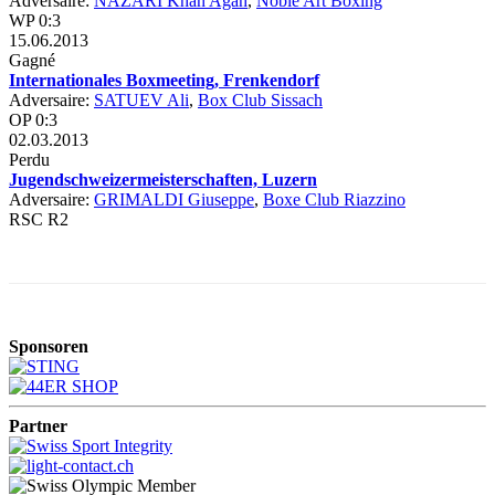
Adversaire:
NAZARI Khan Agah
,
Noble Art Boxing
WP 0:3
15.06.2013
Gagné
Internationales Boxmeeting, Frenkendorf
Adversaire:
SATUEV Ali
,
Box Club Sissach
OP 0:3
02.03.2013
Perdu
Jugendschweizermeisterschaften, Luzern
Adversaire:
GRIMALDI Giuseppe
,
Boxe Club Riazzino
RSC R2
Sponsoren
Partner