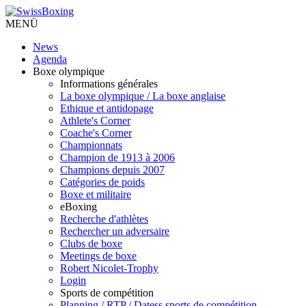
MENÜ
News
Agenda
Boxe olympique
Informations générales
La boxe olympique / La boxe anglaise
Ethique et antidopage
Athlete's Corner
Coache's Corner
Championnats
Champion de 1913 à 2006
Champions depuis 2007
Catégories de poids
Boxe et militaire
eBoxing
Recherche d'athlètes
Rechercher un adversaire
Clubs de boxe
Meetings de boxe
Robert Nicolet-Trophy
Login
Sports de compétition
Planning / RTP / Datess sports de compétition