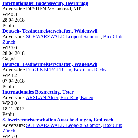
Internationaler Bodenseecup, Heerbrugg
Adversaire: DESHEN Mohammad, AUT
WP 0:3
28.04.2018
Perdu
Deutsch- Tessinermeisterschaften, Wädenswil
Adversaire:
SCHWARZWALD Leopold Salomon
,
Box Club
Zürich
WP 5:0
28.04.2018
Gagné
Deutsch- Tessinermeisterschaften, Wädenswil
Adversaire:
EGGENBERGER Jan
,
Box Club Buchs
WP 3:2
07.04.2018
Perdu
Internationales Boxmeeting, Uster
Adversaire:
ARSLAN Alper
,
Box Ring Baden
WP 3:0
18.11.2017
Perdu
Schweizermeisterschaften Ausscheidungen, Embrach
Adversaire:
SCHWARZWALD Leopold Salomon
,
Box Club
Zürich
WP 5:0