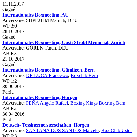
11.11.2017
Gagné
Internationales Boxmeeting, AU
Adversaire: SHPEJTIM Mamuti, DEU
WP 3:0
28.10.2017
Gagné
Internationales Boxmeeting, Gusti Strobl Memorial, Zürich
Adversaire: GÖREN Turan, DEU
AB R3
21.10.2017
Gagné
Internationales Boxmeeting, Gümligen, Bern
Adversaire:
DE LUCA Francesco
,
Boxclub Bern
WP 1:2
30.09.2017
Perdu
Internationales Boxmeeting, Horgen
Adversaire:
PEÑA Angelo Rafael
,
Boxing Kings Boxring Bern
AB R2
30.04.2016
Perdu
Deutsch- Tessinermeisterschaften, Horgen
Adversaire:
SANTANA DOS SANTOS Marcelo
,
Box Club Uster
WP 0:3