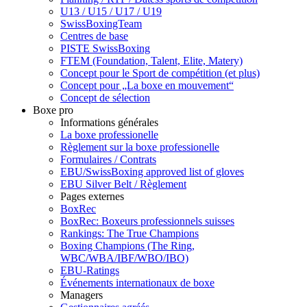
U13 / U15 / U17 / U19
SwissBoxingTeam
Centres de base
PISTE SwissBoxing
FTEM (Foundation, Talent, Elite, Matery)
Concept pour le Sport de compétition (et plus)
Concept pour „La boxe en mouvement“
Concept de sélection
Boxe pro
Informations générales
La boxe professionelle
Règlement sur la boxe professionelle
Formulaires / Contrats
EBU/SwissBoxing approved list of gloves
EBU Silver Belt / Règlement
Pages externes
BoxRec
BoxRec: Boxeurs professionnels suisses
Rankings: The True Champions
Boxing Champions (The Ring,
WBC/WBA/IBF/WBO/IBO)
EBU-Ratings
Événements internationaux de boxe
Managers