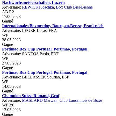
Nachwuchsmeisterschaften, Luzern
Adversaire:
REWICKI Joschka
,
Box Club Biel-Bienne
AB R2
17.06.2023
Gagné
Internationales Boxmeeting, Bourg-en-Bresse, Frankreich
Adversaire: LEGER Lucas, FRA
WP
28.05.2023
Gagné
Portimao Box Cup Portugal, Portimao, Portugal
Adversaire: SANTOS Paolo, PRT
WP
27.05.2023
Gagné
Portimao Box Cup Portugal, Portimao, Portugal
Adversaire: BELLASSEK Soufian, ESP
WP
14.05.2023
Gagné
Champion Suisse Romand, Genf
Adversaire:
MASLARD Marwan
,
Club Lausannois de Boxe
WP 3:0
13.05.2023
Gagné