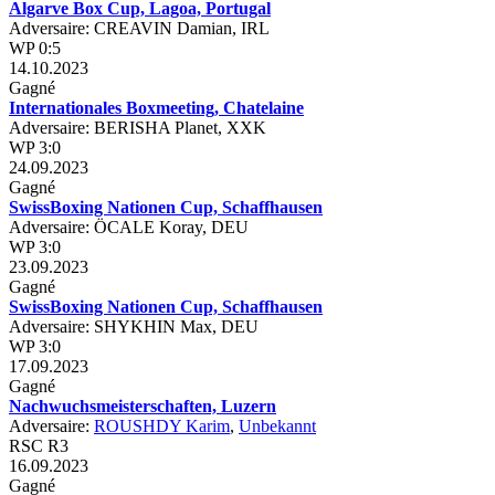
Algarve Box Cup, Lagoa, Portugal
Adversaire: CREAVIN Damian, IRL
WP 0:5
14.10.2023
Gagné
Internationales Boxmeeting, Chatelaine
Adversaire: BERISHA Planet, XXK
WP 3:0
24.09.2023
Gagné
SwissBoxing Nationen Cup, Schaffhausen
Adversaire: ÖCALE Koray, DEU
WP 3:0
23.09.2023
Gagné
SwissBoxing Nationen Cup, Schaffhausen
Adversaire: SHYKHIN Max, DEU
WP 3:0
17.09.2023
Gagné
Nachwuchsmeisterschaften, Luzern
Adversaire:
ROUSHDY Karim
,
Unbekannt
RSC R3
16.09.2023
Gagné