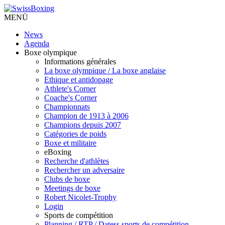
MENÜ
News
Agenda
Boxe olympique
Informations générales
La boxe olympique / La boxe anglaise
Ethique et antidopage
Athlete's Corner
Coache's Corner
Championnats
Champion de 1913 à 2006
Champions depuis 2007
Catégories de poids
Boxe et militaire
eBoxing
Recherche d'athlètes
Rechercher un adversaire
Clubs de boxe
Meetings de boxe
Robert Nicolet-Trophy
Login
Sports de compétition
Planning / RTP / Datess sports de compétition