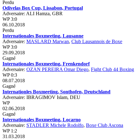
Perdu
Odivelas Box Cup, Lissabon, Portugal
Adversaire: ALI Hamza, GBR
WP 3:0
06.10.2018
Perdu
Internationales Boxmeeting, Lausanne
Adversaire:
MASLARD Marwan
,
Club Lausannois de Boxe
WP 3:0
29.09.2018
Gagné
Internationales Boxmeeting, Frenkendorf
Adversaire:
OZAN PEREIRA Omar Diego
,
Fight Club 44 Boxing
WP 0:3
08.07.2018
Gagné
Internationles Boxmeeting, Sonthofen, Deutschland
Adversaire: IBRAGIMOV Islam, DEU
WP
02.06.2018
Gagné
Internationales Boxmeeting, Locarno
Adversaire:
STADLER Michele Rodolfo
,
Boxe Club Ascona
WP 1:2
31.03.2018