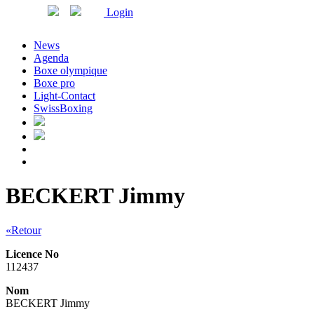
Login
News
Agenda
Boxe olympique
Boxe pro
Light-Contact
SwissBoxing
BECKERT Jimmy
«Retour
Licence No
112437
Nom
BECKERT Jimmy